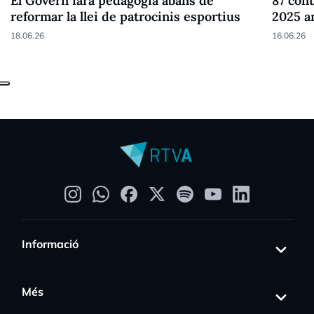
El Govern farà pedagogia abans de
87 cont
reformar la llei de patrocinis esportius
2025 a
18.06.26
16.06.26
Informació
Més