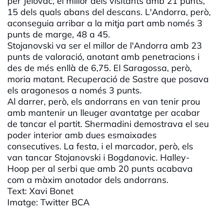
per Jelovac, el millor dels visitants amb 21 punts,
15 dels quals abans del descans. L'Andorra, però,
aconseguia arribar a la mitja part amb només 3
punts de marge, 48 a 45.
Stojanovski va ser el millor de l'Andorra amb 23
punts de valoració, anotant amb penetracions i
des de més enllà de 6,75. El Saragossa, però,
moria matant. Recuperació de Sastre que posava
els aragonesos a només 3 punts.
Al darrer, però, els andorrans en van tenir prou
amb mantenir un lleuger avantatge per acabar
de tancar el partit. Shermadini demostrava el seu
poder interior amb dues esmaixades
consecutives. La festa, i el marcador, però, els
van tancar Stojanovski i Bogdanovic. Halley-
Hoop per al serbi que amb 20 punts acabava
com a màxim anotador dels andorrans.
Text: Xavi Bonet
Imatge: Twitter BCA