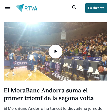
drag_handle
search
En directe
El MoraBanc Andorra suma el
primer triomf de la segona volta
El MoraBanc Andorra ha tancat la diuvuitena jornada