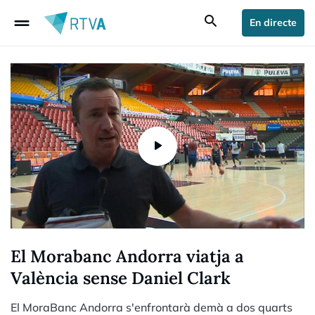
drag_handle
search
En directe
El Morabanc Andorra viatja a
València sense Daniel Clark
El MoraBanc Andorra s'enfrontarà demà a dos quarts