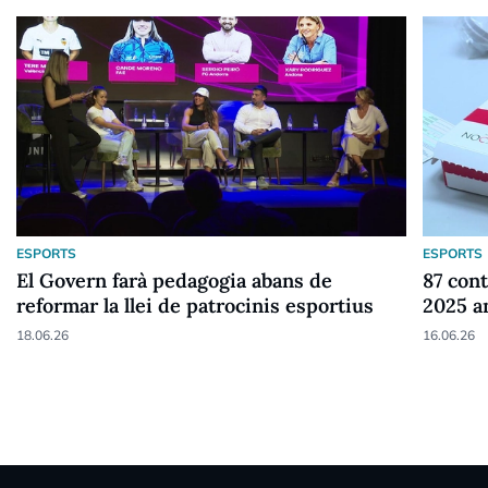
ESPORTS
ESPORTS
El Govern farà pedagogia abans de
87 cont
reformar la llei de patrocinis esportius
2025 a
18.06.26
16.06.26