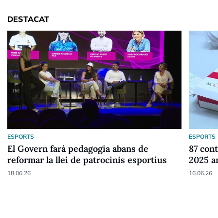
DESTACAT
ESPORTS
ESPORTS
El Govern farà pedagogia abans de
87 cont
reformar la llei de patrocinis esportius
2025 a
18.06.26
16.06.26