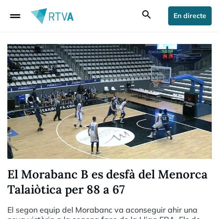
drag_handle
search
En directe
El Morabanc B es desfà del Menorca
Talaiòtica per 88 a 67
El segon equip del Morabanc va aconseguir ahir una