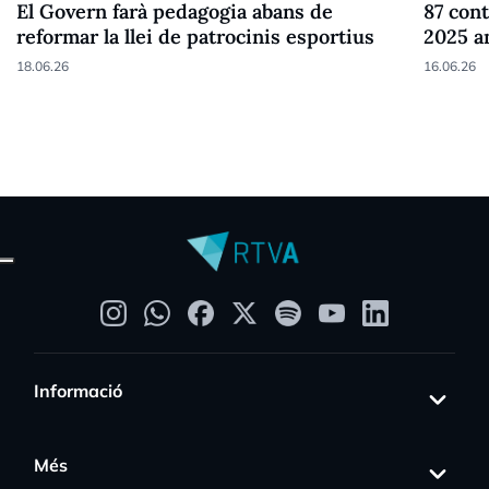
El Govern farà pedagogia abans de
87 cont
reformar la llei de patrocinis esportius
2025 a
18.06.26
16.06.26
Informació
Més