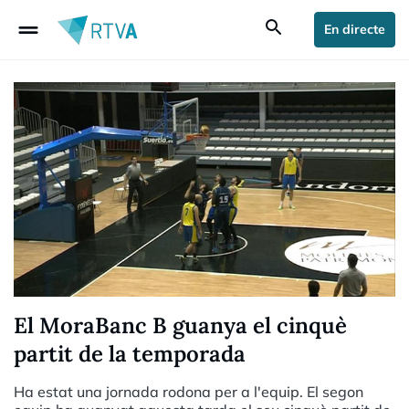
drag_handle
search
En directe
El MoraBanc B guanya el cinquè
partit de la temporada
Ha estat una jornada rodona per a l'equip. El segon