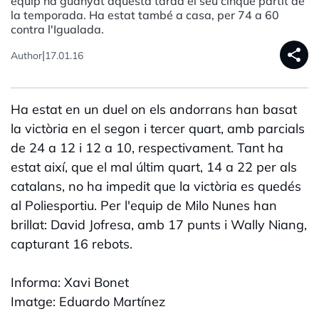
equip ha guanyat aquesta tarda el seu cinquè partit de
la temporada. Ha estat també a casa, per 74 a 60
contra l'Igualada.
share
|
Author
17.01.16
Ha estat en un duel on els andorrans han basat
la victòria en el segon i tercer quart, amb parcials
de 24 a 12 i 12 a 10, respectivament. Tant ha
estat així, que el mal últim quart, 14 a 22 per als
catalans, no ha impedit que la victòria es quedés
al Poliesportiu. Per l'equip de Milo Nunes han
brillat: David Jofresa, amb 17 punts i Wally Niang,
capturant 16 rebots.
Informa: Xavi Bonet
Imatge: Eduardo Martínez