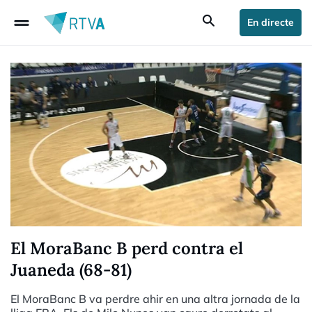
drag_handle
search
En directe
El MoraBanc B perd contra el
Juaneda (68-81)
El MoraBanc B va perdre ahir en una altra jornada de la