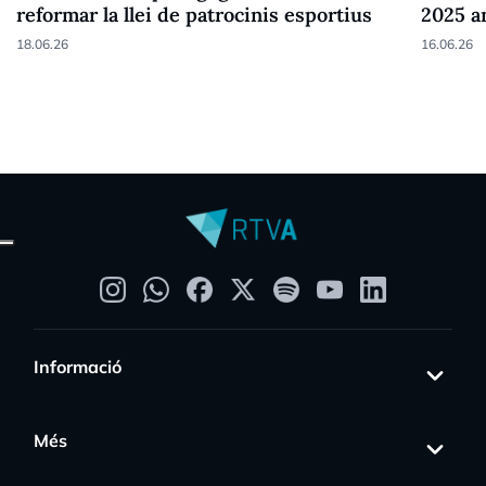
reformar la llei de patrocinis esportius
2025 a
18.06.26
16.06.26
Informació
Més