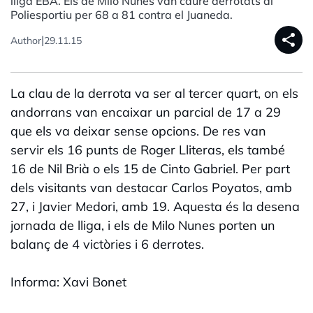
lliga EBA. Els de Milo Nunes van caure derrotats al
Poliesportiu per 68 a 81 contra el Juaneda.
share
|
Author
29.11.15
La clau de la derrota va ser al tercer quart, on els
andorrans van encaixar un parcial de 17 a 29
que els va deixar sense opcions. De res van
servir els 16 punts de Roger Lliteras, els també
16 de Nil Brià o els 15 de Cinto Gabriel. Per part
dels visitants van destacar Carlos Poyatos, amb
27, i Javier Medori, amb 19. Aquesta és la desena
jornada de lliga, i els de Milo Nunes porten un
balanç de 4 victòries i 6 derrotes.
Informa: Xavi Bonet