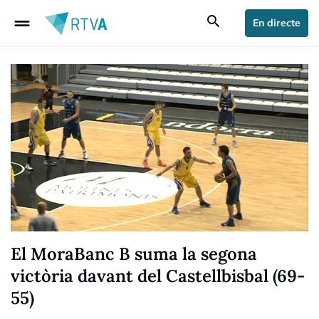
drag_handle
search
En directe
El MoraBanc B suma la segona
victòria davant del Castellbisbal (69-
55)