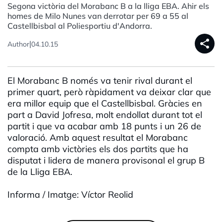
Segona victòria del Morabanc B a la lliga EBA. Ahir els
homes de Milo Nunes van derrotar per 69 a 55 al
Castellbisbal al Poliesportiu d'Andorra.
share
|
Author
04.10.15
El Morabanc B només va tenir rival durant el
primer quart, però ràpidament va deixar clar que
era millor equip que el Castellbisbal. Gràcies en
part a David Jofresa, molt endollat durant tot el
partit i que va acabar amb 18 punts i un 26 de
valoració. Amb aquest resultat el Morabanc
compta amb victòries els dos partits que ha
disputat i lidera de manera provisonal el grup B
de la Lliga EBA.
Informa / Imatge: Víctor Reolid