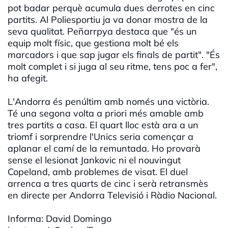
pot badar perquè acumula dues derrotes en cinc
partits. Al Poliesportiu ja va donar mostra de la
seva qualitat. Peñarrpya destaca que "és un
equip molt físic, que gestiona molt bé els
marcadors i que sap jugar els finals de partit". "És
molt complet i si juga al seu ritme, tens poc a fer",
ha afegit.
L'Andorra és penúltim amb només una victòria.
Té una segona volta a priori més amable amb
tres partits a casa. El quart lloc està ara a un
triomf i sorprendre l'Unics seria començar a
aplanar el camí de la remuntada. Ho provarà
sense el lesionat Jankovic ni el nouvingut
Copeland, amb problemes de visat. El duel
arrenca a tres quarts de cinc i serà retransmès
en directe per Andorra Televisió i Ràdio Nacional.
Informa: David Domingo