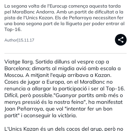
La segona volta de l'Eurocup comença aquesta tarda
pel MoraBanc Andorra. Amb un partit de dificultat a la
pista de l'Unics Kazan. Els de Peñarroya necessiten fer
una bona segona part de la lligueta per poder entrar al
Top-16.
share
|
Author
15.11.17
Viatge llarg. Sortida dilluns al vespre cap a
Barcelona; dimarts al migdia avió amb escala a
Moscou. A mitjanit l'equip arribava a Kazan.
Coses de jugar a Europa, on el MoraBanc no
renuncia a allargar la participació i ser al Top-16.
Difícil, però possible."Guanyar partits amb més o
menys pressió és la nostra feina", ha manifestat
Joan Peñarroya, que vol "intentar fer un bon
partit" i aconseguir la victòria.
L'Unics Kazan és un dels cocos del grup, però no