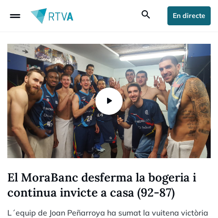
drag_handle
search
En directe
El MoraBanc desferma la bogeria i
continua invicte a casa (92-87)
L´equip de Joan Peñarroya ha sumat la vuitena victòria