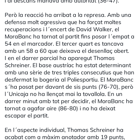
i al descans manava amb autoritat (36-47).
Però la reacció ha arribat a la represa. Amb una
defensa molt agressiva que ha forçat moltes
recuperacions i l´encert de David Walker, el
MoraBanc ha tornat al partit fins posar l´empat a
54 en el marcador. El tercer quart es tancava
amb un 58 a 60 que deixava el desenllaç obert.
I en el darrer parcial ha aparegut Thomas
Schreiner. El base austríac ha estat determinant
amb una sèrie de tres triples consecutius que han
desfermat la bogeria al Poliesportiu. El MoraBanc
s´ha posat per davant de sis punts (76-70), però
l´Unicaja no ha llençat mai la tovallola. En un
darrer minut amb tot per decidir, el MoraBanc ha
tornat a agafar aire (86-80) i no ha deixat
escapar el partit.
En l´aspecte individual, Thomas Schreiner ha
acabat com a màxim anotador amb 19 punts,