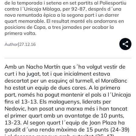
de la temporada i setena en set partits al Poliesportiu
contra l´Unicaja Màlaga, per 92-87, després d´una
nova remuntada èpica a la segona part i un darrer
quart memorable. El resultat manté els andorrans en
posicions de Copa, a tres jornades per acabar la
primera volta.
share
|
Author
27.12.16
Amb un Nacho Martín que s´ha volgut vestir de
curt i ha jugat, tot i que inicialment estava
descartat per un esquinç al turmell, el MoraBanc
ha estat un equip de dues cares. A la primera
part, només ha pogut mantenir el pols a l´Unicaja
fins el 13-13. Els malaguenys, liderats per
Nedovic, han posat una marxa més i han tancat
el primer quart amb un avantatge de 10 punts,
13-23. Al segon quart l´equip de Joan Plaza ha
gaudit d´una renda màxima de 15 punts (24-39)