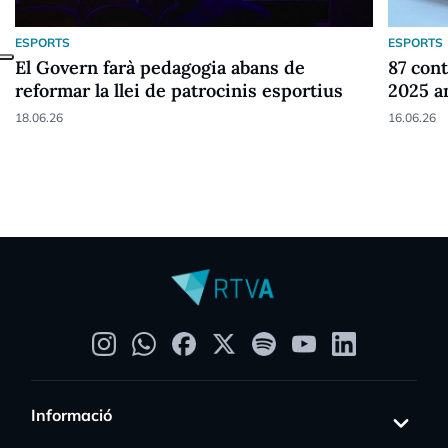
ESPORTS
ESPORTS
El Govern farà pedagogia abans de
87 cont
reformar la llei de patrocinis esportius
2025 a
18.06.26
16.06.26
Informació