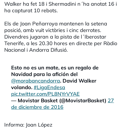
Walker ha fet 18 i Shermadini n´ha anotat 16 i
ha capturat 10 rebots.
Els de Joan Peñarroya mantenen la setena
posició, amb vuit victòries i cinc derrotes.
Divendres jugaran a la pista de l´Iberostar
Tenerife, a les 20.30 hores en directe per Ràdio
Nacional i Andorra Difusió.
Esto no es un mate, es un regalo de
Navidad para la afición del
@morabancandorra
. David Walker
volando.
#LigaEndesa
pic.twitter.com/PL8NYrVYAE
— Movistar Basket (@MovistarBasket)
27
de diciembre de 2016
Informa: Joan López