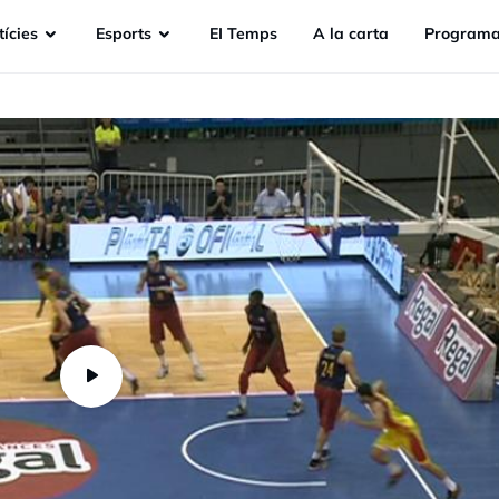
ícies
Esports
EI Temps
A la carta
Programa