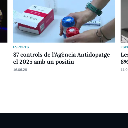
ESPORTS
ESP
87 controls de l'Agència Antidopatge
Le
el 2025 amb un positiu
8
16.06.26
11.0