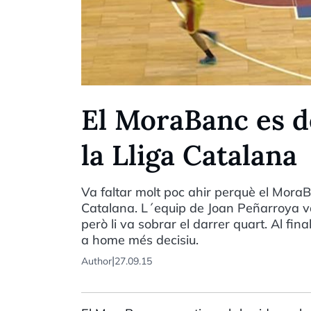
El MoraBanc es de
la Lliga Catalana
Va faltar molt poc ahir perquè el Mora
Catalana. L´equip de Joan Peñarroya va 
però li va sobrar el darrer quart. Al fi
a home més decisiu.
|
Author
27.09.15