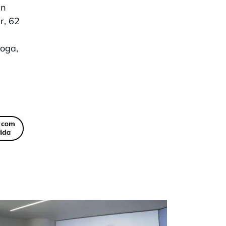
an
r, 62
roga,