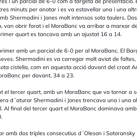
res i un parcial de 6-0 com a targeta de presentació. 
es minuts per anotar i es va estavellar una i una alt
b Shermadini i Jones molt intensos sota taulers. Dos
o, van obrir forat i el MoraBanc va arribar a marxar d
 primer quart es tancava amb un ajustat 16 a 14.
l primer amb un parcial de 6-0 per al MoraBanc. El Bar
seves. Shermadini es va carregar molt aviat de faltes,
ota cistella, com en aquesta acció davant del croat A
oraBanc per davant, 34 a 23.
t el tercer quart, amb un MoraBanc que va tornar a so
era d´aturar Shermadini i Jones trencava una i una al
. Al final del tercer quart el MoraBanc dominava am
.
ar amb dos triples consecutius d´Oleson i Satoransky 