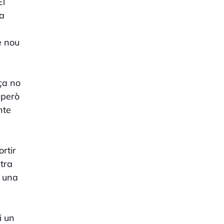
El
ra
e nou
ça no
 però
nte
rtir
tra
b una
i un