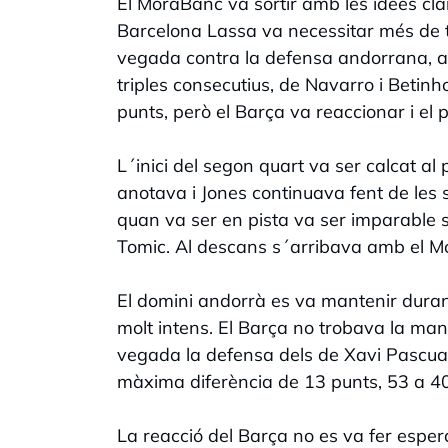
El MoraBanc va sortir amb les idees cla
Barcelona Lassa va necessitar més de tr
vegada contra la defensa andorrana, am
triples consecutius, de Navarro i Betinh
punts, però el Barça va reaccionar i el
L´inici del segon quart va ser calcat a
anotava i Jones continuava fent de les 
quan va ser en pista va ser imparable s
Tomic. Al descans s´arribava amb el M
El domini andorrà es va mantenir duran
molt intens. El Barça no trobava la man
vegada la defensa dels de Xavi Pascual
màxima diferència de 13 punts, 53 a 40
La reacció del Barça no es va fer esper