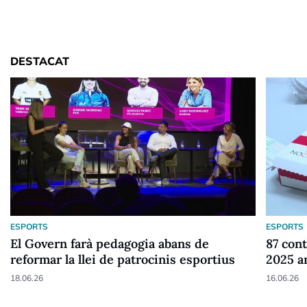
DESTACAT
ESPORTS
ESPORTS
El Govern farà pedagogia abans de
87 cont
reformar la llei de patrocinis esportius
2025 a
18.06.26
16.06.26