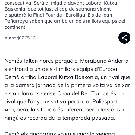
consecutiva. Serà al migdia davant Laboral Kutxa
Baskonia, que tot just el cap de setmana vinent
disputarà la Final Four de l'Eurolliga. Els de Joan
Peñarroya saben que arriba un dels millors equips del
continent.
share
|
Author
07.05.16
Només falten hores perquè el MoraBanc Andorra
s'enfronti a un dels 4 millors equips d'Europa.
Demà arriba Laboral Kutxa Baskonia, un rival que
a la darrera jornada de la primera volta va deixar
els andorrans sense Copa del Rei. També és un
rival que l'any passat va perdre al Poliesportiu.
Ara, però, la situació és diferent per a tots dos, i
ningú es recorda de la temporada passada.
Demà els andorrans volen sumar la segona