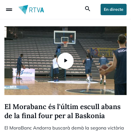
drag_handle
search
En directe
El Morabanc és l'últim escull abans
de la final four per al Baskonia
El MoraBanc Andorra buscarà demà la segona victòria