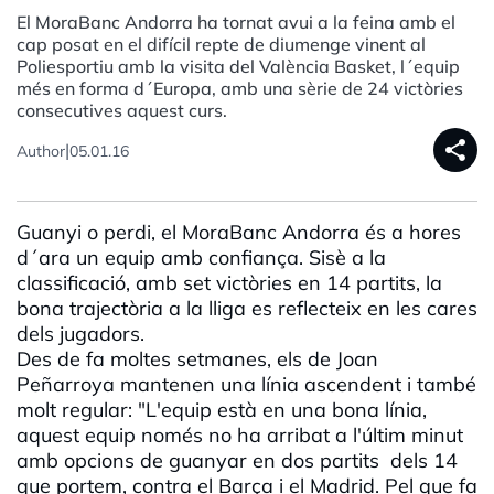
El MoraBanc Andorra ha tornat avui a la feina amb el
cap posat en el difícil repte de diumenge vinent al
Poliesportiu amb la visita del València Basket, l´equip
més en forma d´Europa, amb una sèrie de 24 victòries
consecutives aquest curs.
share
|
Author
05.01.16
Guanyi o perdi, el MoraBanc Andorra és a hores
d´ara un equip amb confiança. Sisè a la
classificació, amb set victòries en 14 partits, la
bona trajectòria a la lliga es reflecteix en les cares
dels jugadors.
Des de fa moltes setmanes, els de Joan
Peñarroya mantenen una línia ascendent i també
molt regular: "L'equip està en una bona línia,
aquest equip només no ha arribat a l'últim minut
amb opcions de guanyar en dos partits dels 14
que portem, contra el Barça i el Madrid. Pel que fa