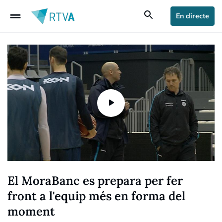
drag_handle
search
En directe
El MoraBanc es prepara per fer
front a l'equip més en forma del
moment