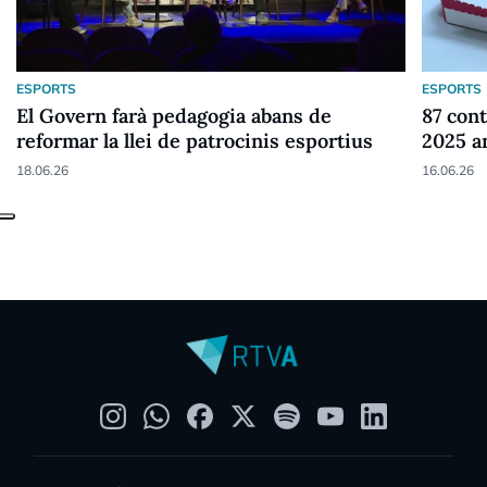
ESPORTS
ESPORTS
El Govern farà pedagogia abans de
87 cont
reformar la llei de patrocinis esportius
2025 a
18.06.26
16.06.26