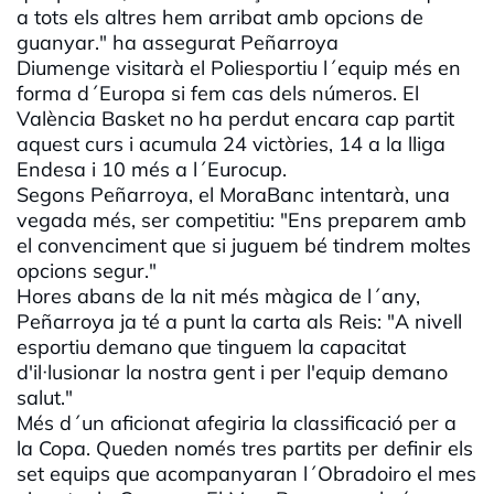
a tots els altres hem arribat amb opcions de
guanyar." ha assegurat Peñarroya
Diumenge visitarà el Poliesportiu l´equip més en
forma d´Europa si fem cas dels números. El
València Basket no ha perdut encara cap partit
aquest curs i acumula 24 victòries, 14 a la lliga
Endesa i 10 més a l´Eurocup.
Segons Peñarroya, el MoraBanc intentarà, una
vegada més, ser competitiu: "Ens preparem amb
el convenciment que si juguem bé tindrem moltes
opcions segur."
Hores abans de la nit més màgica de l´any,
Peñarroya ja té a punt la carta als Reis: "A nivell
esportiu demano que tinguem la capacitat
d'il·lusionar la nostra gent i per l'equip demano
salut."
Més d´un aficionat afegiria la classificació per a
la Copa. Queden només tres partits per definir els
set equips que acompanyaran l´Obradoiro el mes