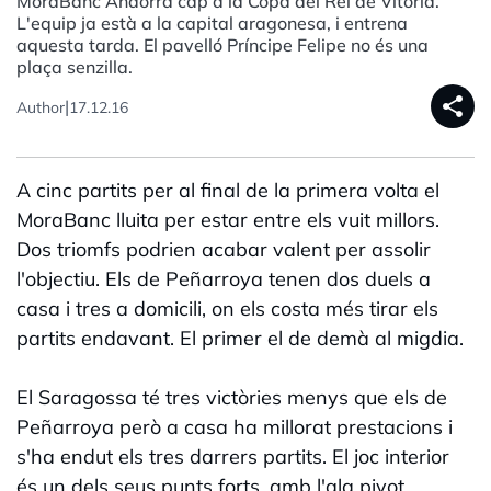
MoraBanc Andorra cap a la Copa del Rei de Vitòria.
L'equip ja està a la capital aragonesa, i entrena
aquesta tarda. El pavelló Príncipe Felipe no és una
plaça senzilla.
share
|
Author
17.12.16
A cinc partits per al final de la primera volta el
MoraBanc lluita per estar entre els vuit millors.
Dos triomfs podrien acabar valent per assolir
l'objectiu. Els de Peñarroya tenen dos duels a
casa i tres a domicili, on els costa més tirar els
partits endavant. El primer el de demà al migdia.
El Saragossa té tres victòries menys que els de
Peñarroya però a casa ha millorat prestacions i
s'ha endut els tres darrers partits. El joc interior
és un dels seus punts forts, amb l'ala pivot