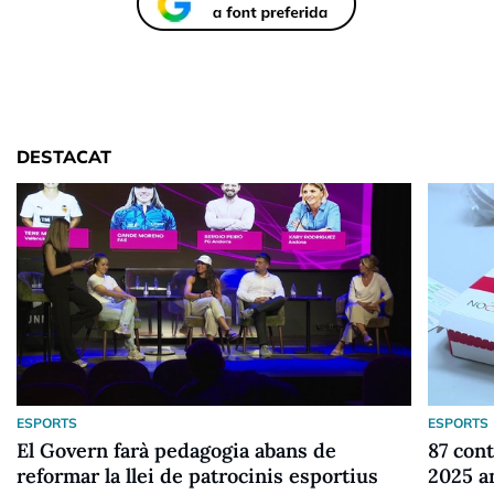
DESTACAT
ESPORTS
ESPORTS
El Govern farà pedagogia abans de
87 cont
reformar la llei de patrocinis esportius
2025 a