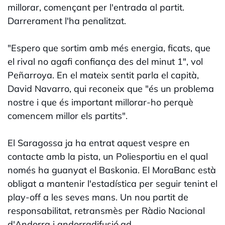
millorar, començant per l'entrada al partit.
Darrerament l'ha penalitzat.
"Espero que sortim amb més energia, ficats, que
el rival no agafi confiança des del minut 1", vol
Peñarroya. En el mateix sentit parla el capità,
David Navarro, qui reconeix que "és un problema
nostre i que és important millorar-ho perquè
comencem millor els partits".
El Saragossa ja ha entrat aquest vespre en
contacte amb la pista, un Poliesportiu en el qual
només ha guanyat el Baskonia. El MoraBanc està
obligat a mantenir l'estadística per seguir tenint el
play-off a les seves mans. Un nou partit de
responsabilitat, retransmès per Ràdio Nacional
d'Andorra i andorradifusió.ad.