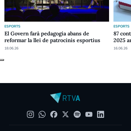
ESPORTS
ESPORTS
El Govern farà pedagogia abans de
87 cont
reformar la llei de patrocinis esportius
2025 a
18.06.26
16.06.26