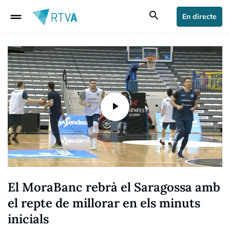
drag_handle
search
En directe
El MoraBanc rebrà el Saragossa amb
el repte de millorar en els minuts
inicials