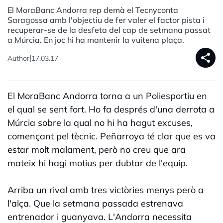
El MoraBanc Andorra rep demà el Tecnyconta
Saragossa amb l'objectiu de fer valer el factor pista i
recuperar-se de la desfeta del cap de setmana passat
a Múrcia. En joc hi ha mantenir la vuitena plaça.
share
|
Author
17.03.17
El MoraBanc Andorra torna a un Poliesportiu en
el qual se sent fort. Ho fa després d'una derrota a
Múrcia sobre la qual no hi ha hagut excuses,
començant pel tècnic. Peñarroya té clar que es va
estar molt malament, però no creu que ara
mateix hi hagi motius per dubtar de l'equip.
Arriba un rival amb tres victòries menys però a
l'alça. Que la setmana passada estrenava
entrenador i guanyava. L'Andorra necessita