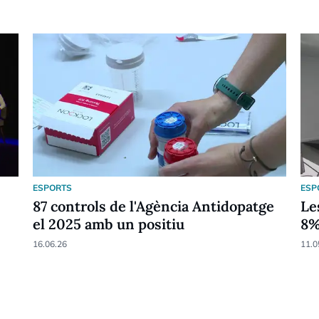
ESPORTS
ESP
87 controls de l'Agència Antidopatge
Le
el 2025 amb un positiu
8
16.06.26
11.0