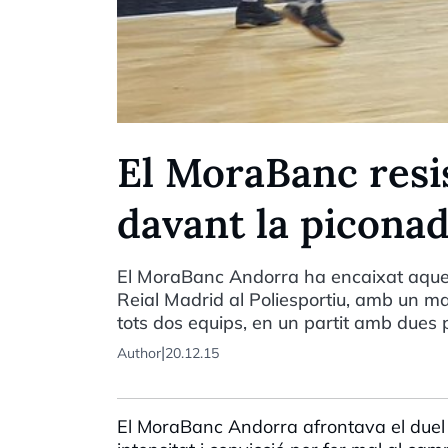
El MoraBanc resi
davant la piconad
El MoraBanc Andorra ha encaixat aques
Reial Madrid al Poliesportiu, amb un ma
tots dos equips, en un partit amb dues 
|
Author
20.12.15
El MoraBanc Andorra afrontava el duel e