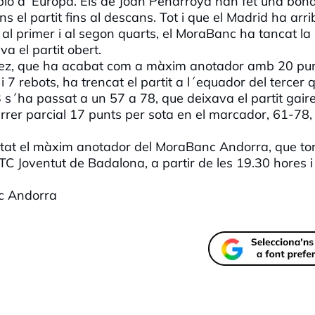
ampió d´Europa. Els de Joan Peñarroya han fet una bon
el partit fins al descans. Tot i que el Madrid ha arri
al primer i al segon quarts, el MoraBanc ha tancat la
a el partit obert.
guez, que ha acabat com a màxim anotador amb 20 punt
7 rebots, ha trencat el partit a l´equador del tercer 
 s´ha passat a un 57 a 78, que deixava el partit gair
rrer parcial 17 punts per sota en el marcador, 61-78, 
stat el màxim anotador del MoraBanc Andorra, que to
ATC Joventut de Badalona, a partir de les 19.30 hores i
nc Andorra