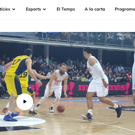
ícies
Esports
EI Temps
A la carta
Programa