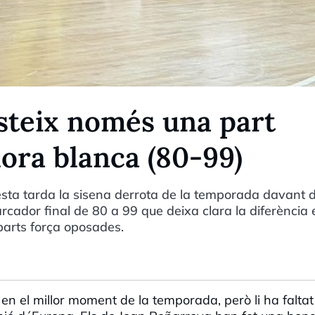
steix només una part
ora blanca (80-99)
ta tarda la sisena derrota de la temporada davant d
rcador final de 80 a 99 que deixa clara la diferència 
parts força oposades.
n el millor moment de la temporada, però li ha faltat