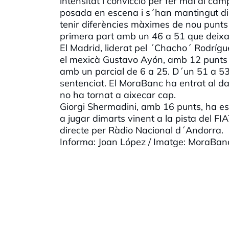
intensitat i convicció per fer mal al c
posada en escena i s´han mantingut dins 
tenir diferències màximes de nou punts 
primera part amb un 46 a 51 que deixav
El Madrid, liderat pel ´Chacho´ Rodrí
el mexicà Gustavo Ayón, amb 12 punts i 
amb un parcial de 6 a 25. D´un 51 a 53
sentenciat. El MoraBanc ha entrat al da
no ha tornat a aixecar cap.
Giorgi Shermadini, amb 16 punts, ha e
a jugar dimarts vinent a la pista del FI
directe per Ràdio Nacional d´Andorra.
Informa: Joan López / Imatge: MoraBa