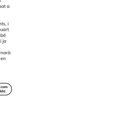
a
bat a
s, i
quart
ebé
i ja
rnarà
 en