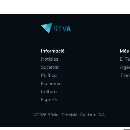
Informació
Més
Notícies
EI T
Societat
Age
Política
Tràn
Economia
Cultura
Esports
©
2026
Ràdio i Televisió d’Andorra, S.A.