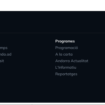
Programes
emps
Programació
nda.ad
A la carta
sit
Andorra Actualitat
L'Informatiu
Reportatges