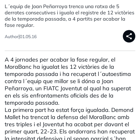
L´equip de Joan Peñarroya trenca una ratxa de 5
derrotes consecutives i iguala el registre de 12 victòries
de la temporada passada, a 4 partits per acabar la
fase regular.
share
|
Author
01.05.16
A 4 jornades per acabar la fase regular, el
MoraBanc ha igualat les 12 victòries de la
temporada passada i ha recuperat l´autoestima
contra l´equip que millor se li dóna a Joan
Peñarroya, un FIATC Joventut al qual ha superat
en els sis enfrontaments oficials des de la
temporada passada.
La primera part ha estat força igualada. Demond
Mallet ha trencat la defensa del MoraBanc amb
tres triples i el Joventut ha acabat per davant el
primer quart, 22-23. Els andorrans han recuperat
la intensitat defensiva i al segon parcial s´han