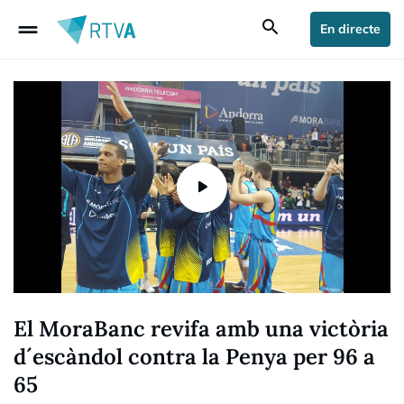
drag_handle
search
En directe
El MoraBanc revifa amb una victòria
d´escàndol contra la Penya per 96 a
65