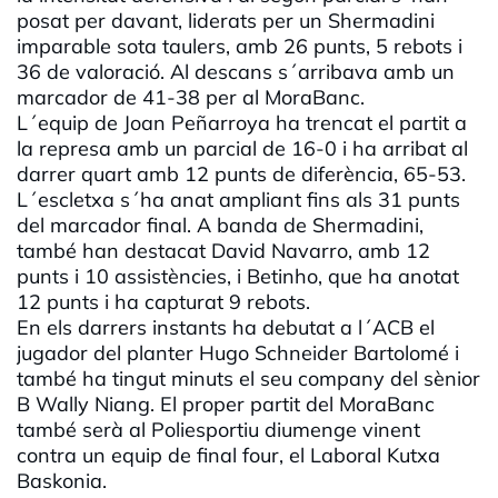
posat per davant, liderats per un Shermadini
imparable sota taulers, amb 26 punts, 5 rebots i
36 de valoració. Al descans s´arribava amb un
marcador de 41-38 per al MoraBanc.
L´equip de Joan Peñarroya ha trencat el partit a
la represa amb un parcial de 16-0 i ha arribat al
darrer quart amb 12 punts de diferència, 65-53.
L´escletxa s´ha anat ampliant fins als 31 punts
del marcador final. A banda de Shermadini,
també han destacat David Navarro, amb 12
punts i 10 assistències, i Betinho, que ha anotat
12 punts i ha capturat 9 rebots.
En els darrers instants ha debutat a l´ACB el
jugador del planter Hugo Schneider Bartolomé i
també ha tingut minuts el seu company del sènior
B Wally Niang. El proper partit del MoraBanc
també serà al Poliesportiu diumenge vinent
contra un equip de final four, el Laboral Kutxa
Baskonia.