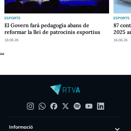
ESPORTS
ESPORTS
El Govern farà pedagogia abans de
87 cont
reformar la llei de patrocinis esportius
2025 a
18.06.26
16.06.26
Informació