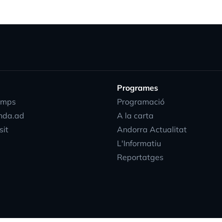
Programes
emps
Programació
nda.ad
A la carta
sit
Andorra Actualitat
L'Informatiu
Reportatges