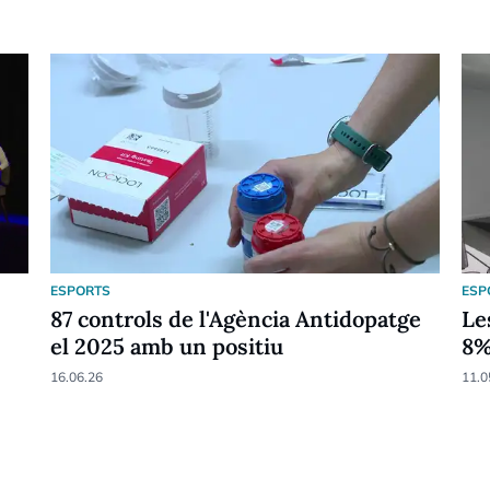
ESPORTS
ESP
87 controls de l'Agència Antidopatge
Le
el 2025 amb un positiu
8
16.06.26
11.0