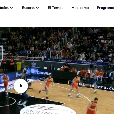
ícies
Esports
EI Temps
A la carta
Programa