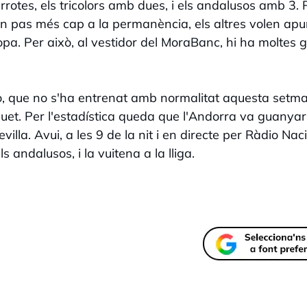
rrotes, els tricolors amb dues, i els andalusos amb 3. 
un pas més cap a la permanència, els altres volen apu
Copa. Per això, al vestidor del MoraBanc, hi ha moltes 
to, que no s'ha entrenat amb normalitat aquesta setm
rquet. Per l'estadística queda que l'Andorra va guanyar
lla. Avui, a les 9 de la nit i en directe per Ràdio Nac
 andalusos, i la vuitena a la lliga.