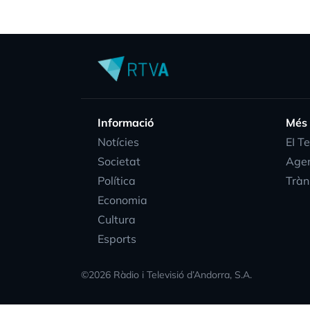
Informació
Més
Notícies
EI T
Societat
Age
Política
Tràn
Economia
Cultura
Esports
©
2026
Ràdio i Televisió d’Andorra, S.A.