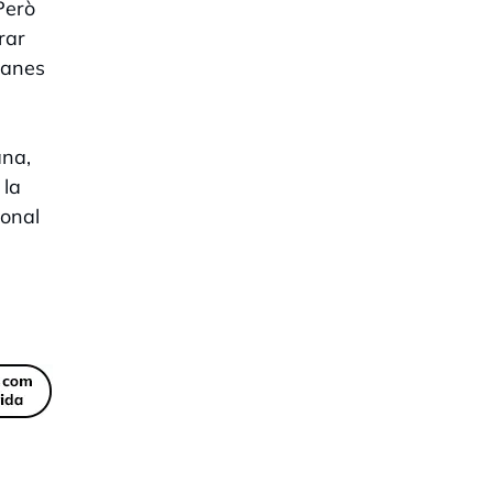
Però
rar
ganes
ana,
 la
ional