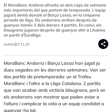
El MoraBanc Andorra afronta un dels caps de setmana
més importants del que portem de temporada. L'equip
jugarà demà davant el Barça Lassa, en la cinquena
jornada de lliga. Els andorrans arriben després de
guanyar només 1 dels darrers 4 partits. En canvi, els
blaugrana jugaran després de guanyar ahir a Lituània
en partit d'Eurolliga.
share
|
Author
07.11.15
MoraBanc Andorra i Barça Lassa han jugat ja
dues vegades en les darreres setmanes. Van ser
dos partits de pretemporada: un al Trofeu
MoraBanc i l'altre a la Lliga Catalana. 2 partits
que van acabar amb victòria blaugrana, però on
els andorrans van mostrar que poden estar a
l'altura i complicar la vida a un equip candidat a
guanyar-ho tot.