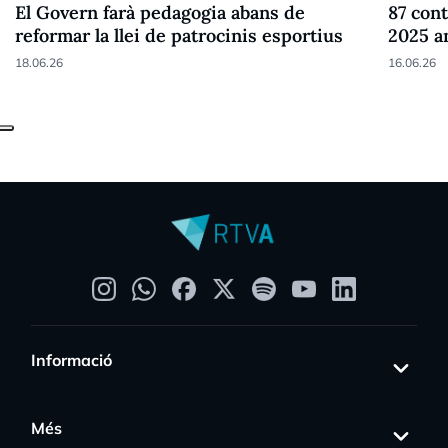
El Govern farà pedagogia abans de
87 cont
reformar la llei de patrocinis esportius
2025 a
18.06.26
16.06.26
Informació
Més