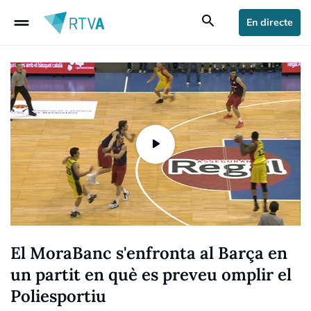
drag_handle
search
En directe
El MoraBanc s'enfronta al Barça en
un partit en què es preveu omplir el
Poliesportiu