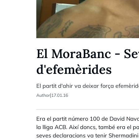
El MoraBanc - Sev
d'efemèrides
El partit d'ahir va deixar força efemèrid
|
Author
17.01.16
Era el partit número 100 de David Navar
la lliga ACB. Així doncs, també era el p
seves declaracions va tenir Shermadini