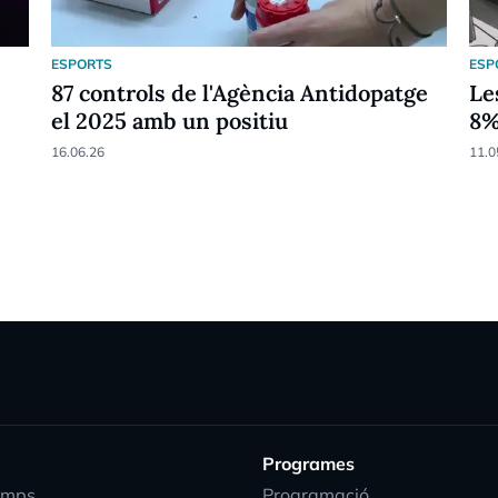
ESPORTS
ESP
87 controls de l'Agència Antidopatge
Le
el 2025 amb un positiu
8
16.06.26
11.0
Programes
emps
Programació