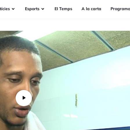
ícies
Esports
EI Temps
A la carta
Programa