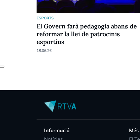
ESPORTS
El Govern farà pedagogia abans de
reformar la llei de patrocinis
esportius
18.06.26
Informació
Més
Notícies
EI T