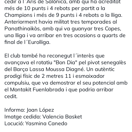
cedir a l´Aris de Salònica, amb qui ha acreditat
més de 10 punts i 4 rebots per partit a la
Champions i més de 9 punts i 4 rebots a la lliga.
Anteriorment havia militat tres temporades al
Panathinaikòs, amb qui va guanyar tres Copes,
una lliga i va arribar en tres ocasions a quarts de
final de l´Eurolliga.
El club també ha reconegut l´interès que
avançava el rotatiu "Bon Dia" pel pivot senegalès
del Barça Lassa Moussa Diagné. Un autèntic
prodigi físic de 2 metres 11 i esmaixador
compulsiu, que va demostrar el seu potencial amb
el Montakit Fuenlabrada i que podria arribar
cedit.
Informa: Joan López
Imatge cedida: Valencia Basket
Locució: Yasmina Canedo