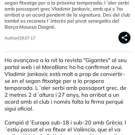
segon fitxatge per a la pròxima temporada, l´aler serbi
amb passaport grec Vladimir Jankovic, amb qui s´ha
arribat a un acord pendent de la signatura. Des del club
també es reconeix l´interès pel pivot senegalès del
Barça Moussa Diagné.
share
|
Author
19.07.17
Ho avançava a la nit la revista "Gigantes" al seu
portal web i el MoraBanc ho ha confirmat avui.
Vladimir Jankovic està molt a prop de convertir-
se en el segon fitxatge per a la propera
temporada. L´aler serbi amb passaport grec, de
2 metres 2 d´altura i 27 anys, ha arribat a un
acord amb el club i només falta la firma perquè
sigui oficial.
Campió d´Europa sub-18 i sub-20 amb Grècia, l
´estiu passat el va fitxar el València, que el va