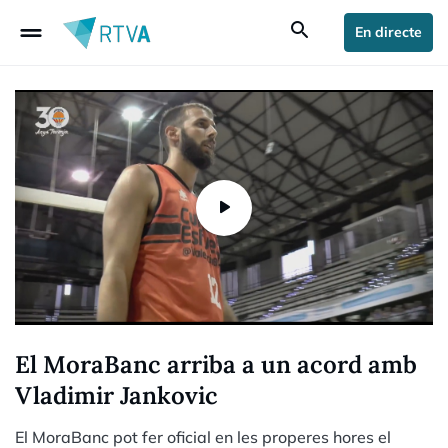
drag_handle
search
En directe
El MoraBanc arriba a un acord amb
Vladimir Jankovic
El MoraBanc pot fer oficial en les properes hores el