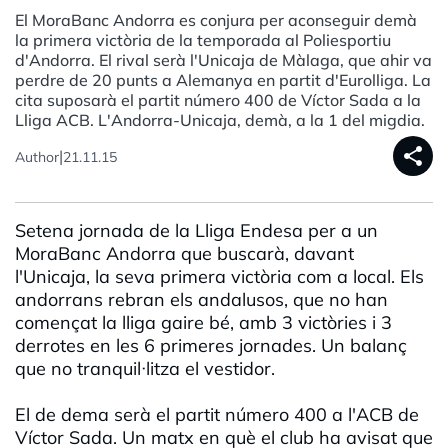
El MoraBanc Andorra es conjura per aconseguir demà
la primera victòria de la temporada al Poliesportiu
d'Andorra. El rival serà l'Unicaja de Màlaga, que ahir va
perdre de 20 punts a Alemanya en partit d'Eurolliga. La
cita suposarà el partit número 400 de Víctor Sada a la
Lliga ACB. L'Andorra-Unicaja, demà, a la 1 del migdia.
share
|
Author
21.11.15
Setena jornada de la Lliga Endesa per a un
MoraBanc Andorra que buscarà, davant
l'Unicaja, la seva primera victòria com a local. Els
andorrans rebran els andalusos, que no han
començat la lliga gaire bé, amb 3 victòries i 3
derrotes en les 6 primeres jornades. Un balanç
que no tranquil·litza el vestidor.
El de dema serà el partit número 400 a l'ACB de
Víctor Sada. Un matx en què el club ha avisat que