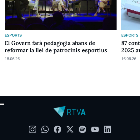
ESPORTS
ESPORTS
El Govern farà pedagogia abans de
87 cont
reformar la llei de patrocinis esportius
2025 a
18.06.26
16.06.26