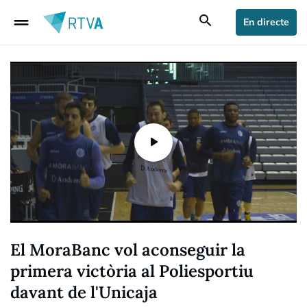
drag_handle
search
En directe
El MoraBanc vol aconseguir la
primera victòria al Poliesportiu
davant de l'Unicaja