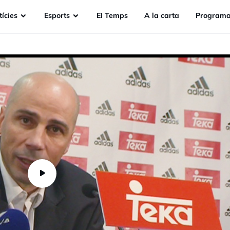
ícies
Esports
EI Temps
A la carta
Programa