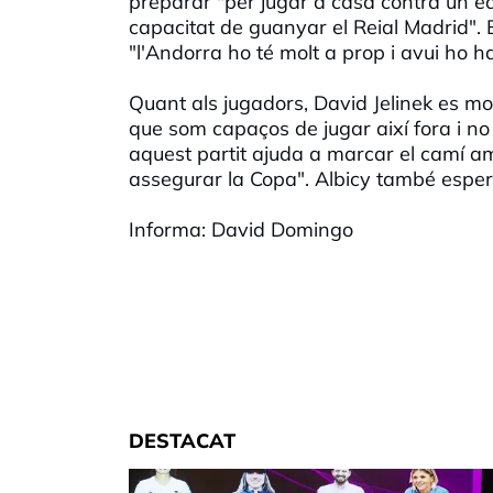
preparar "per jugar a casa contra un eq
capacitat de guanyar el Reial Madrid". 
"l'Andorra ho té molt a prop i avui ho h
Quant als jugadors, David Jelinek es 
que som capaços de jugar així fora i n
aquest partit ajuda a marcar el camí amb
assegurar la Copa". Albicy també espera
Informa: David Domingo
DESTACAT