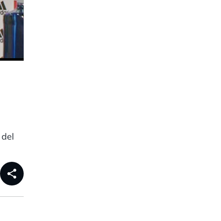
 del
share