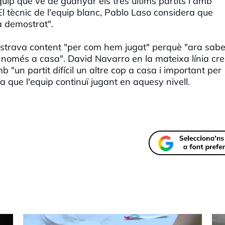
uip que ve de guanyar els tres últims partits i amb
El tècnic de l'equip blanc, Pablo Laso considera que
a demostrat".
mostrava content "per com hem jugat" perquè "ara sab
o només a casa". David Navarro en la mateixa línia cr
 "un partit difícil un altre cop a casa i important per
 que l'equip continuï jugant en aquesy nivell.