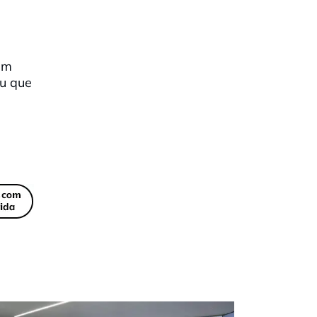
em
eu que