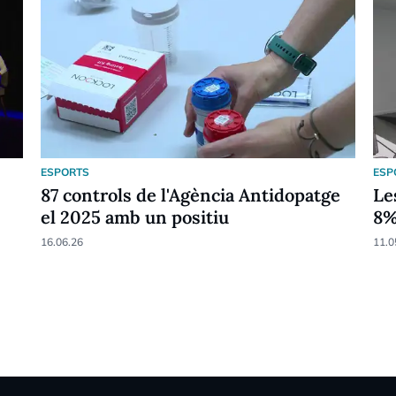
ESPORTS
ESP
87 controls de l'Agència Antidopatge
Le
el 2025 amb un positiu
8
16.06.26
11.0