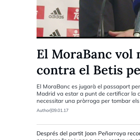
El MoraBanc vol m
contra el Betis p
El MoraBanc es jugarà el passaport per 
Madrid va estar a punt de certificar la 
necessitar una pròrroga per tombar el
|
Author
09.01.17
Després del partit Joan Peñarroya recon