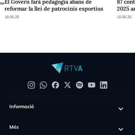
El Govern farà pedagogia abans de
87 cont
reformar la llei de patrocinis esportius
2025 a
18.06.26
16.06.26
Informació
Més