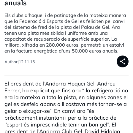
anuals
Els clubs d'hoquei i de patinatge de la mateixa manera
que la Federació d'Esports de Gel es feliciten pel canvi
del sistema de fred de la pista del Palau de Gel. Ara
tenen una pista més sòlida i uniforme amb una
capacitat de recuperació de superfície superior. La
millora, xifrada en 280.000 euros, permetrà un estalvi
en la factura energètica d'uns 50.000 euros anuals.
share
|
Author
12.11.15
El president de l’Andorra Hoquei Gel, Andreu
Ferrer, ha explicat que fins ara “ la refrigeració no
era la mateixa a tota la pista, en algunes zones el
gel es desfeia abans o li costava més tornar-se a
gelar o eixugar-se”. En canvi ara “és
pràcticament instantani i per a la pràctica de
l’esport és imprescindible tenir un bon gel”. El
president de l’Andorra Club Gel, David Hidalgo,