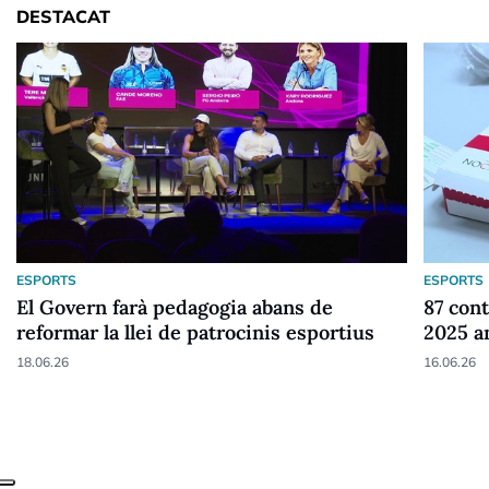
DESTACAT
ESPORTS
ESPORTS
El Govern farà pedagogia abans de
87 cont
reformar la llei de patrocinis esportius
2025 a
18.06.26
16.06.26