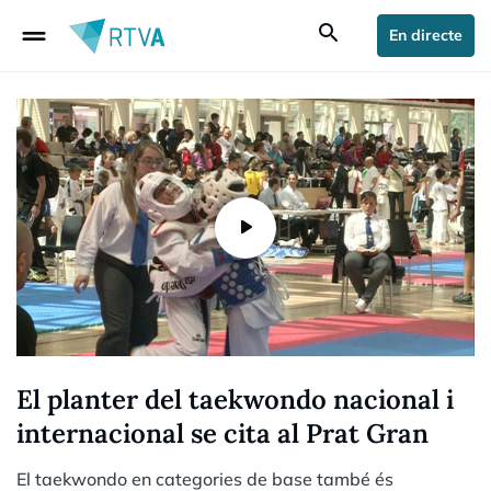
drag_handle
search
En directe
El planter del taekwondo nacional i
internacional se cita al Prat Gran
El taekwondo en categories de base també és