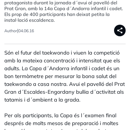
protagonista durant la jornada d´avui al pavelló del
Prat Gran, amb la 14a Copa d´Andorra infantil i cadet.
Els prop de 400 participants han deixat petita la
instal·lació escaldenca.
share
|
Author
04.06.16
Són el futur del taekwondo i viuen la competició
amb la mateixa concentració i intensitat que els
adults. La Copa d´Andorra infantil i cadet és un
bon termòmetre per mesurar la bona salut del
taekwondo a casa nostra. Avui el pavelló del Prat
Gran d´Escaldes-Engordany bullia d´activitat als
tatamis i d´ambient a la grada.
Per als participants, la Copa és l´examen final
després de molts mesos de preparació i moltes