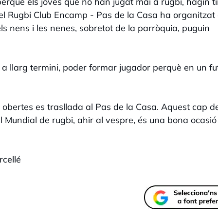
erquè els joves que no han jugat mai a rugbi, hagin t
 el Rugbi Club Encamp - Pas de la Casa ha organitzat
s nens i les nenes, sobretot de la parròquia, puguin
 a llarg termini, poder formar jugador perquè en un fu
 obertes es trasllada al Pas de la Casa. Aquest cap d
del Mundial de rugbi, ahir al vespre, és una bona ocasió
cellé