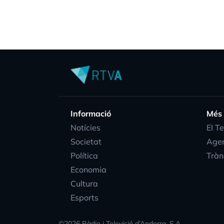
Informació
Més
Notícies
EI T
Societat
Age
Política
Tràn
Economia
Cultura
Esports
©
2026
Ràdio i Televisió d’Andorra, S.A.