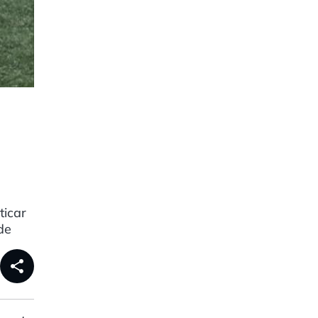
ticar
de
share