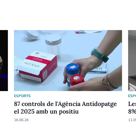
ESPORTS
ESP
87 controls de l'Agència Antidopatge
Le
el 2025 amb un positiu
8
16.06.26
11.0