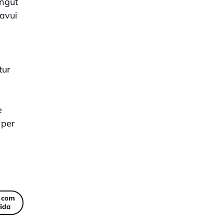
ingut
 avui
tur
e
 per