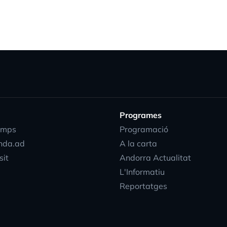
Programes
emps
Programació
nda.ad
A la carta
sit
Andorra Actualitat
L'Informatiu
Reportatges