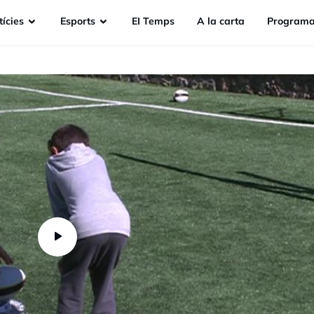
ícies
Esports
EI Temps
A la carta
Programa