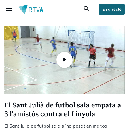
drag_handle
search
En directe
El Sant Julià de futbol sala empata a
3 l'amistós contra el Linyola
El Sant Julià de futbol sala s´ha posat en marxa