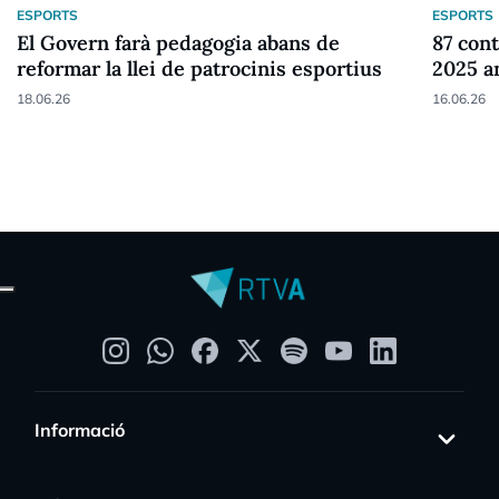
ESPORTS
ESPORTS
El Govern farà pedagogia abans de
87 cont
reformar la llei de patrocinis esportius
2025 a
18.06.26
16.06.26
Informació