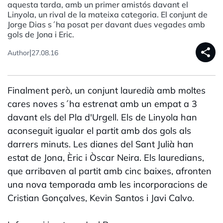
aquesta tarda, amb un primer amistós davant el
Linyola, un rival de la mateixa categoria. El conjunt de
Jorge Dias s´ha posat per davant dues vegades amb
gols de Jona i Eric.
share
|
Author
27.08.16
Finalment però, un conjunt lauredià amb moltes
cares noves s´ha estrenat amb un empat a 3
davant els del Pla d'Urgell. Els de Linyola han
aconseguit igualar el partit amb dos gols als
darrers minuts. Les dianes del Sant Julià han
estat de Jona, Èric i Òscar Neira. Els lauredians,
que arribaven al partit amb cinc baixes, afronten
una nova temporada amb les incorporacions de
Cristian Gonçalves, Kevin Santos i Javi Calvo.