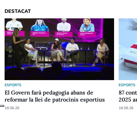
DESTACAT
ESPORTS
ESPORTS
El Govern farà pedagogia abans de
87 cont
reformar la llei de patrocinis esportius
2025 a
18.06.26
16.06.26