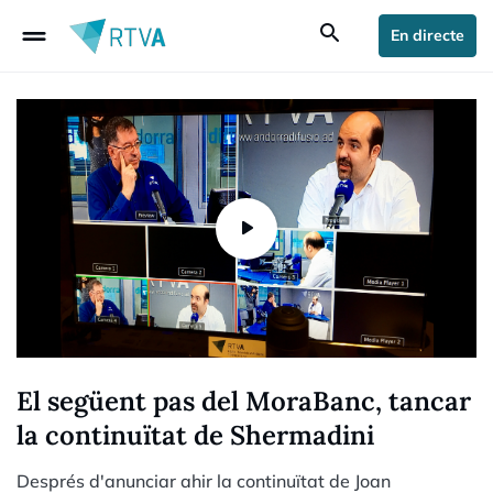
drag_handle
search
En directe
El següent pas del MoraBanc, tancar
la continuïtat de Shermadini
Després d'anunciar ahir la continuïtat de Joan