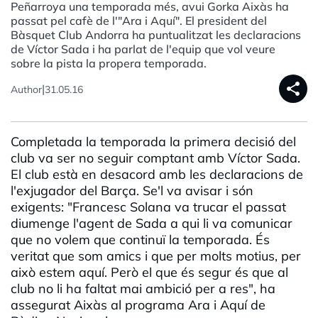
Peñarroya una temporada més, avui Gorka Aixàs ha
passat pel cafè de l'"Ara i Aquí". El president del
Bàsquet Club Andorra ha puntualitzat les declaracions
de Víctor Sada i ha parlat de l'equip que vol veure
sobre la pista la propera temporada.
share
|
Author
31.05.16
Completada la temporada la primera decisió del
club va ser no seguir comptant amb Víctor Sada.
El club està en desacord amb les declaracions de
l'exjugador del Barça. Se'l va avisar i són
exigents: "Francesc Solana va trucar el passat
diumenge l'agent de Sada a qui li va comunicar
que no volem que continuï la temporada. És
veritat que som amics i que per molts motius, per
això estem aquí. Però el que és segur és que al
club no li ha faltat mai ambició per a res", ha
assegurat Aixàs al programa Ara i Aquí de