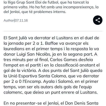
la lliga Grup Sant Eloi de futbol, que ha tancat la
primera volta. Ho ha fet amb una incompareixença, la
del Jenlai, que té problemes interns.
share
|
Author
07.11.16
El Sant Julià va derrotar el Lusitans en el duel de
la jornada per 2 a 1. Baffoe va avançar els
lauredians en el primer temps i la resposta la va
donar Luigi San Nicolàs, ja en la segona part. A
tres minuts per al final, Carlos Gomes desfeia
l'empat en el partit i en la classificació anotant el
gol de la victòria. A dos punts del Sant Julià queda
la Unió Esportiva Santa Coloma, que va derrotar
per 2 a 0 l'Encamp. Ayala i Salomó, en el primer
temps, van ser els autors dels gols de l'equip
colomenc, que deixa un punt enrere al Lusitans.
En no presentar-se el Jenlai, el Don Denis Santa