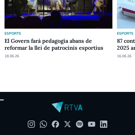
ESPORTS
ESPORTS
El Govern farà pedagogia abans de
87 cont
reformar la llei de patrocinis esportius
2025 a
18.06.26
16.06.26