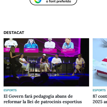
DESTACAT
ESPORTS
ESPORTS
El Govern farà pedagogia abans de
87 cont
reformar la llei de patrocinis esportius
2025 a