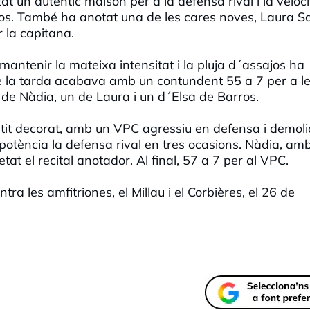
 un autèntic malson per a la defensa rival i la veloci
os. També ha anotat una de les cares noves, Laura Sa
 la capitana.
ntenir la mateixa intensitat i la pluja d´assajos ha
de la tarda acabava amb un contundent 55 a 7 per a l
de Nàdia, un de Laura i un d´Elsa de Barros.
etit decorat, amb un VPC agressiu en defensa i demoli
potència la defensa rival en tres ocasions. Nàdia, am
at el recital anotador. Al final, 57 a 7 per al VPC.
ra les amfitriones, el Millau i el Corbières, el 26 de