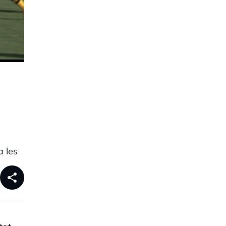
a les
share