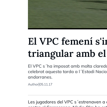
El VPC femení s'i
triangular amb el
El VPC s´ha imposat amb molta claredat
celebrat aquesta tarda a l´Estadi Nacion
andorranes.
|
Author
05.11.17
Les jugadores del VPC s´estrenaven a ca