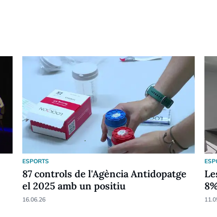
ESPORTS
ESP
87 controls de l'Agència Antidopatge
Le
el 2025 amb un positiu
8
16.06.26
11.0