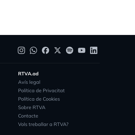
RTVA.ad
Avís legal
Política de Privacitat
Política de Cookies
Sobre RTVA
Contacte
Vols treballar a RTVA?