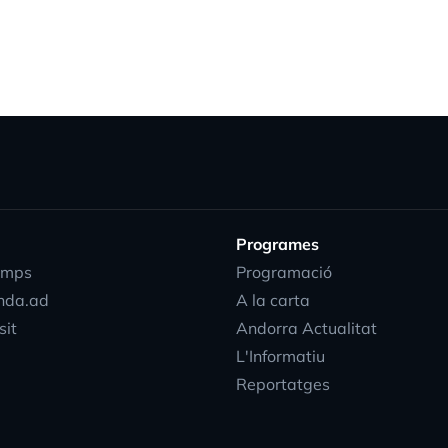
Programes
emps
Programació
nda.ad
A la carta
sit
Andorra Actualitat
L'Informatiu
Reportatges