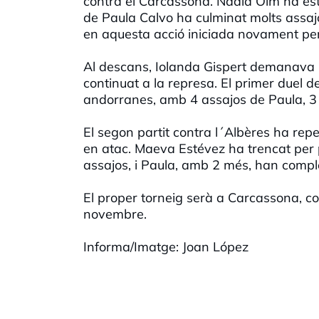
contra el Carcassona. Nàdia Olm ha estat
de Paula Calvo ha culminat molts assaj
en aquesta acció iniciada novament per
Al descans, Iolanda Gispert demanava ma
continuat a la represa. El primer duel 
andorranes, amb 4 assajos de Paula, 3 
El segon partit contra l´Albères ha rep
en atac. Maeva Estévez ha trencat per 
assajos, i Paula, amb 2 més, han complet
El proper torneig serà a Carcassona, cont
novembre.
Informa/Imatge: Joan López