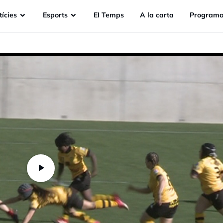
ícies
Esports
EI Temps
A la carta
Programa