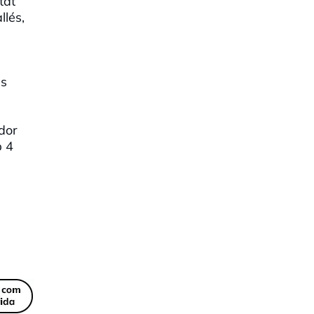
tat
llés,
es
dor
b 4