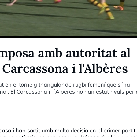
mposa amb autoritat al
 Carcassona i l'Albères
 en el torneig triangular de rugbi femení que s´ha
al. El Carcassona i l´Alberes no han estat rivals per 
sa i han sortit amb molta decisió en el primer partit