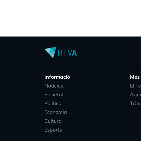
Informació
Més
Notícies
EI T
Societat
Age
Política
Tràn
Economia
Cultura
Esports