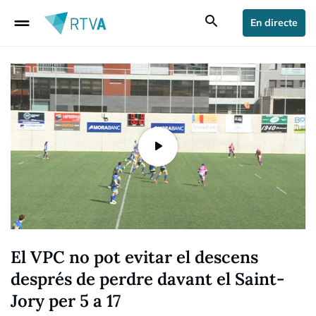
drag_handle
search
En directe
El VPC no pot evitar el descens
després de perdre davant el Saint-
Jory per 5 a 17