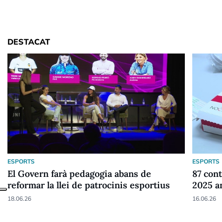
DESTACAT
ESPORTS
ESPORTS
El Govern farà pedagogia abans de
87 cont
reformar la llei de patrocinis esportius
2025 a
18.06.26
16.06.26