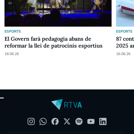
ESPORTS
ESPORTS
El Govern farà pedagogia abans de
87 cont
reformar la llei de patrocinis esportius
2025 a
18.06.26
16.06.26