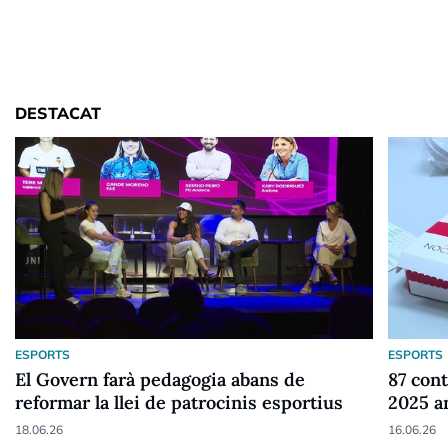
DESTACAT
ESPORTS
ESPORTS
El Govern farà pedagogia abans de
87 cont
reformar la llei de patrocinis esportius
2025 a
18.06.26
16.06.26