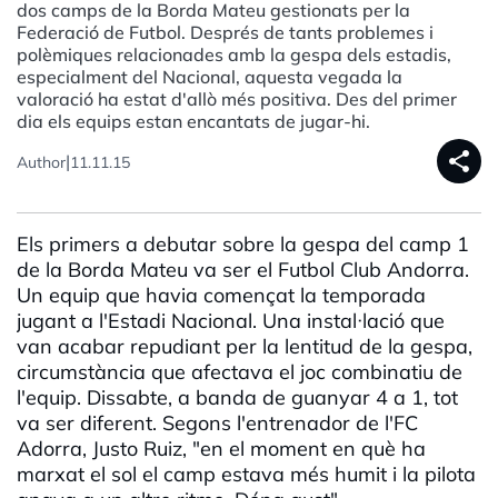
dos camps de la Borda Mateu gestionats per la
Federació de Futbol. Després de tants problemes i
polèmiques relacionades amb la gespa dels estadis,
especialment del Nacional, aquesta vegada la
valoració ha estat d'allò més positiva. Des del primer
dia els equips estan encantats de jugar-hi.
share
|
Author
11.11.15
Els primers a debutar sobre la gespa del camp 1
de la Borda Mateu va ser el Futbol Club Andorra.
Un equip que havia començat la temporada
jugant a l'Estadi Nacional. Una instal·lació que
van acabar repudiant per la lentitud de la gespa,
circumstància que afectava el joc combinatiu de
l'equip. Dissabte, a banda de guanyar 4 a 1, tot
va ser diferent. Segons l'entrenador de l'FC
Adorra, Justo Ruiz, "en el moment en què ha
marxat el sol el camp estava més humit i la pilota