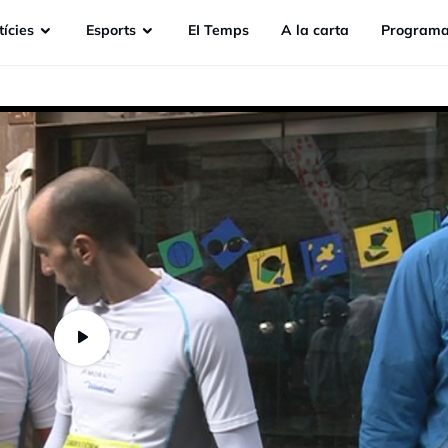
ícies
Esports
EI Temps
A la carta
Programa