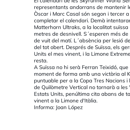
El calendari de les Skyrunner World Serie
representants andorrans de mantenir le
Òscar i Marc Casal són segon i tercer a 
completar el calendari. Demà intentaran
Matterhorn Ultraks, a la localitat suïs
metres de desnivell. S´esperen més de 6
de vuit del matí. L´absència per lesió del
del tot obert. Després de Suïssa, els g
Units el mes vinent, i la Limone Extrem
resta.
A Suïssa no hi serà Ferran Teixidó, que
moment de forma amb una victòria al Ki
puntuable per a la Copa Tres Nacions i 
de Quilòmetre Vertical no tornarà a les
Estats Units, penúltima cita abans de 
vinent a la Limone d'Itàlia.
Informa: Joan López