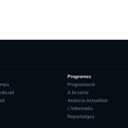
Programes
emps
Programació
nda.ad
A la carta
sit
Andorra Actualitat
L'Informatiu
Reportatges