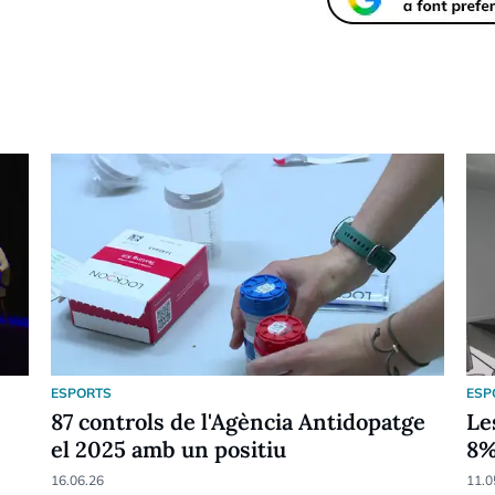
ESPORTS
ESP
87 controls de l'Agència Antidopatge
Le
el 2025 amb un positiu
8
16.06.26
11.0