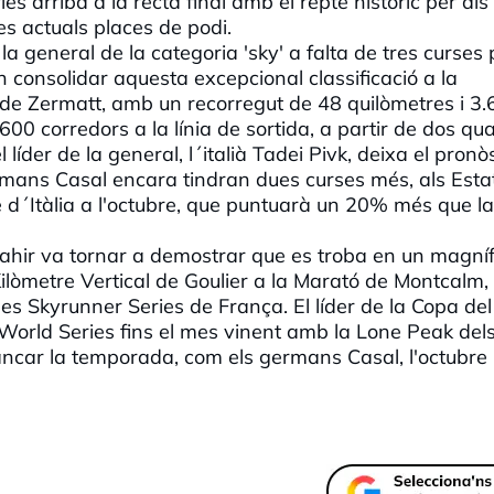
s arriba a la recta final amb el repte històric per als
s actuals places de podi.
la general de la categoria 'sky' a falta de tres curses 
 consolidar aquesta excepcional classificació a la
sa de Zermatt, amb un recorregut de 48 quilòmetres i 3
00 corredors a la línia de sortida, a partir de dos qua
 líder de la general, l´italià Tadei Pivk, deixa el pronòs
ermans Casal encara tindran dues curses més, als Esta
e d´Itàlia a l'octubre, que puntuarà un 20% més que la
 ahir va tornar a demostrar que es troba en un magníf
lòmetre Vertical de Goulier a la Marató de Montcalm,
les Skyrunner Series de França. El líder de la Copa de
 World Series fins el mes vinent amb la Lone Peak del
tancar la temporada, com els germans Casal, l'octubre