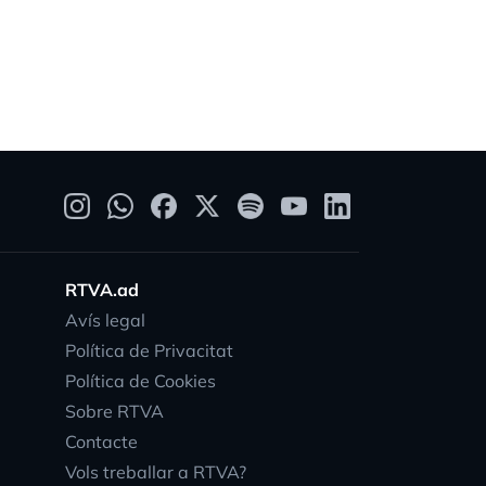
RTVA.ad
Avís legal
Política de Privacitat
Política de Cookies
Sobre RTVA
Contacte
Vols treballar a RTVA?