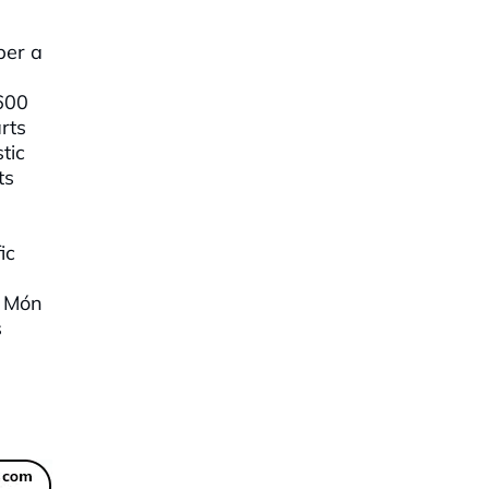
per a
.600
rts
tic
ts
ic
l Món
s