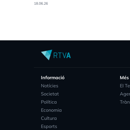
18.06.26
Informació
Més
Notícies
EI T
Societat
Age
Política
Tràn
Economia
Cultura
Esports