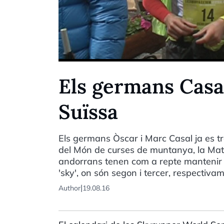
Els germans Casal
Suïssa
Els germans Òscar i Marc Casal ja es t
del Món de curses de muntanya, la Matte
andorrans tenen com a repte mantenir l´
'sky', on són segon i tercer, respectivam
|
Author
19.08.16