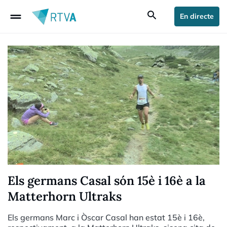
drag_handle
search
En directe
Els germans Casal són 15è i 16è a la
Matterhorn Ultraks
Els germans Marc i Òscar Casal han estat 15è i 16è,