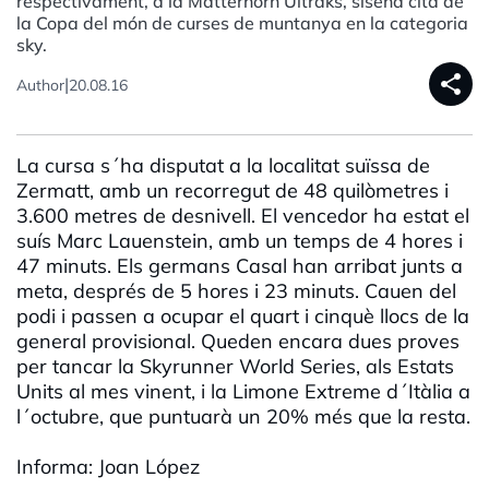
respectivament, a la Matterhorn Ultraks, sisena cita de
la Copa del món de curses de muntanya en la categoria
sky.
share
|
Author
20.08.16
La cursa s´ha disputat a la localitat suïssa de
Zermatt, amb un recorregut de 48 quilòmetres i
3.600 metres de desnivell. El vencedor ha estat el
suís Marc Lauenstein, amb un temps de 4 hores i
47 minuts. Els germans Casal han arribat junts a
meta, després de 5 hores i 23 minuts. Cauen del
podi i passen a ocupar el quart i cinquè llocs de la
general provisional. Queden encara dues proves
per tancar la Skyrunner World Series, als Estats
Units al mes vinent, i la Limone Extreme d´Itàlia a
l´octubre, que puntuarà un 20% més que la resta.
Informa: Joan López