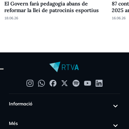
El Govern farà pedagogia abans de
87 cont
reformar la llei de patrocinis esportius
2025 a
18.06.26
16.06.26
Informació
Més