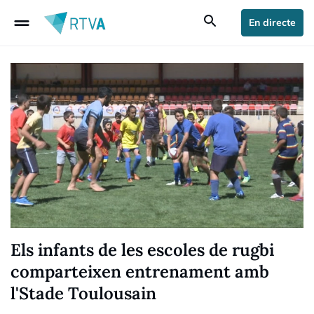
drag_handle
search
En directe
Els infants de les escoles de rugbi
comparteixen entrenament amb
l'Stade Toulousain