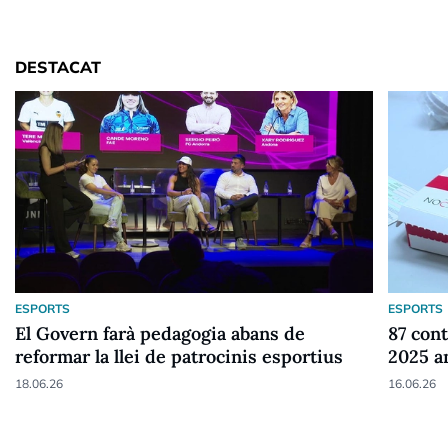
DESTACAT
ESPORTS
ESPORTS
El Govern farà pedagogia abans de
87 cont
reformar la llei de patrocinis esportius
2025 a
18.06.26
16.06.26