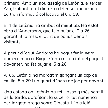
primera. Amb un nou assaig de Letònia, el tercer.
Ara, trobant forat dintre la defensa andorrana.
La transformació col·locava el 0 a 19.
El 4 de Letònia ha arribat al minut 55. Ha estat
obra d´Andersons, que feia pujar el 0 a 26,
garantint, a més, el punt de bonus per als
visitants.
A partir d´aquí, Andorra ha pogut fer la seva
primera marca. Roger Canturri, ajudat pel paquet
davanter, ha fet pujar el 5 a 26.
Al 65, Letònia ha marcat mitjançant un cop de
càstig. 5 a 29 i un quart d´hora de joc per davant.
Una estona on Letònia ha fet l´assaig més senzill
de la tarda, aprofitant la superioritat numèrica
per targeta groga sobre Ginesta. L´ala letó