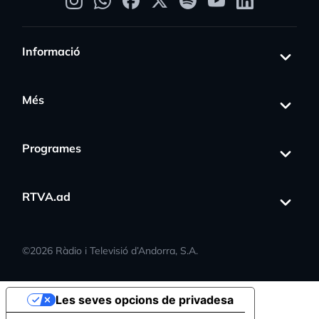
Informació
Més
Programes
RTVA.ad
©
2026
Ràdio i Televisió d’Andorra, S.A.
Les seves opcions de privadesa