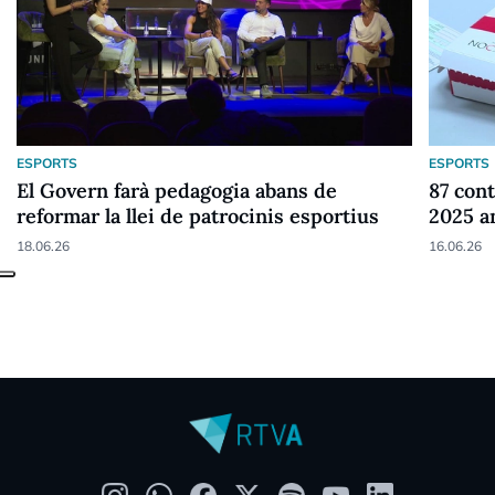
ESPORTS
ESPORTS
El Govern farà pedagogia abans de
87 cont
reformar la llei de patrocinis esportius
2025 a
18.06.26
16.06.26