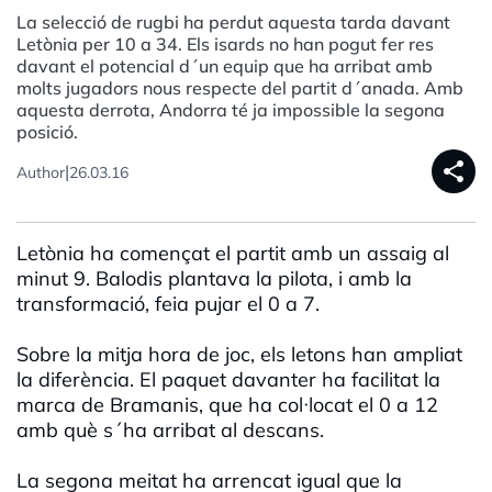
La selecció de rugbi ha perdut aquesta tarda davant
Letònia per 10 a 34. Els isards no han pogut fer res
davant el potencial d´un equip que ha arribat amb
molts jugadors nous respecte del partit d´anada. Amb
aquesta derrota, Andorra té ja impossible la segona
posició.
share
|
Author
26.03.16
Letònia ha començat el partit amb un assaig al
minut 9. Balodis plantava la pilota, i amb la
transformació, feia pujar el 0 a 7.
Sobre la mitja hora de joc, els letons han ampliat
la diferència. El paquet davanter ha facilitat la
marca de Bramanis, que ha col·locat el 0 a 12
amb què s´ha arribat al descans.
La segona meitat ha arrencat igual que la