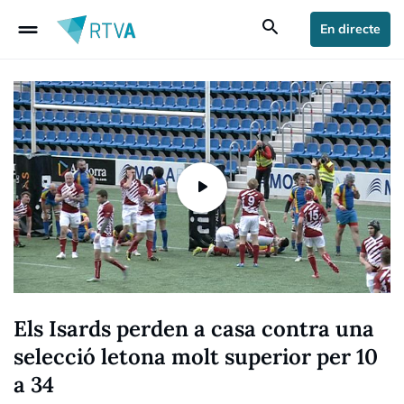
drag_handle
search
En directe
Els Isards perden a casa contra una
selecció letona molt superior per 10
a 34