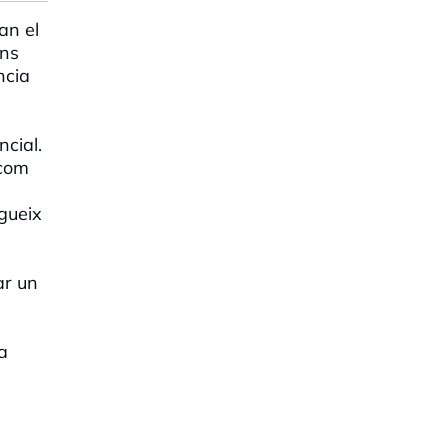
an el
ins
ncia
ncial.
 com
gueix
ar un
a