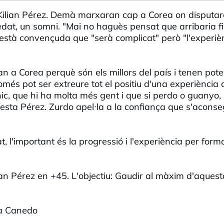
Kilian Pérez. Demà marxaran cap a Corea on disputar
dat, un somni. "Mai no haguès pensat que arribaria f
o està convençuda que "serà complicat" però "l'experiè
n a Corea perquè són els millors del país i tenen pote
omés pot ser extreure tot el positiu d'una experiència
ic, que hi ha molta més gent i que si perdo o guanyo,
esta Pérez. Zurdo apel·la a la confiança que s'aconse
t, l'important és la progressió i l'experiència per form
ian Pérez en +45. L'objectiu: Gaudir al màxim d'aquest
na Canedo