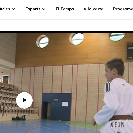
ícies
Esports
EI Temps
A la carta
Programa