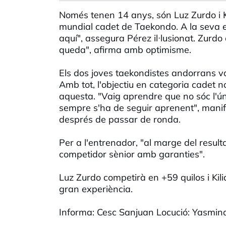
Només tenen 14 anys, són Luz Zurdo i 
mundial cadet de Taekondo. A la seva e
aquí", assegura Pérez il·lusionat. Zurd
queda", afirma amb optimisme.
Els dos joves taekondistes andorrans va
Amb tot, l'objectiu en categoria cadet n
aquesta. "Vaig aprendre que no sóc l'ún
sempre s'ha de seguir aprenent", manif
després de passar de ronda.
Per a l'entrenador, "al marge del resulta
competidor sènior amb garanties".
Luz Zurdo competirà en +59 quilos i Kil
gran experiència.
Informa: Cesc Sanjuan Locució: Yasmi