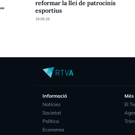
reformar la llei de patrocinis
esportius
18.06.26
Informació
Més
Notícies
EI T
Societat
Age
Política
Tràn
Economia