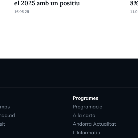
el 2025 amb un positiu
8
16.06.26
11.0
Programes
emps
Programació
nda.ad
A la carta
sit
Andorra Actualitat
L'Informatiu