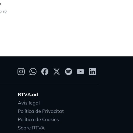
%
Racing (6-
5.26
05.04.26
RTVA.ad
Avís legal
Política de Privacitat
Política de Cookies
Sobre RTVA