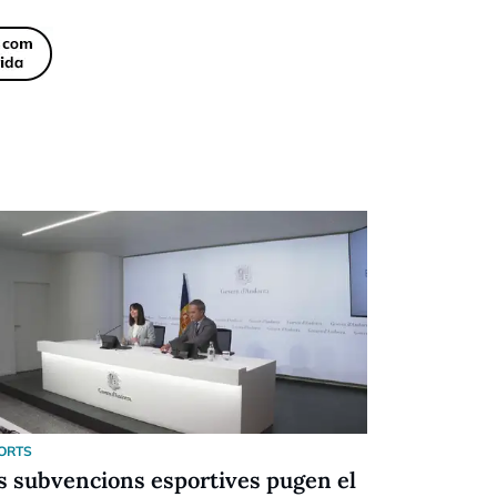
ORTS
ESPORTS
s subvencions esportives pugen el
Festival d