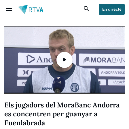
drag_handle
search
En directe
Els jugadors del MoraBanc Andorra
es concentren per guanyar a
Fuenlabrada