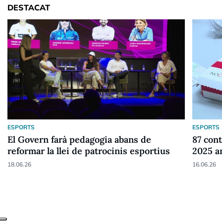
DESTACAT
ESPORTS
ESPORTS
El Govern farà pedagogia abans de
87 cont
reformar la llei de patrocinis esportius
2025 a
18.06.26
16.06.26