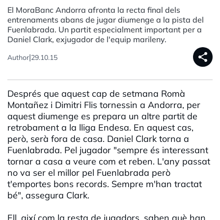
El MoraBanc Andorra afronta la recta final dels
entrenaments abans de jugar diumenge a la pista del
Fuenlabrada. Un partit especialment important per a
Daniel Clark, exjugador de l'equip marileny.
share
|
Author
29.10.15
Després que aquest cap de setmana Romà
Montañez i Dimitri Flis tornessin a Andorra, per
aquest diumenge es prepara un altre partit de
retrobament a la lliga Endesa. En aquest cas,
però, serà fora de casa. Daniel Clark torna a
Fuenlabrada. Pel jugador "sempre és interessant
tornar a casa a veure com et reben. L'any passat
no va ser el millor pel Fuenlabrada però
t'emportes bons records. Sempre m'han tractat
bé", assegura Clark.
Ell, així com la resta de jugadors, saben què han