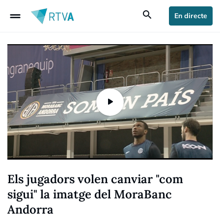
drag_handle
search
En directe
Els jugadors volen canviar "com
sigui" la imatge del MoraBanc
Andorra