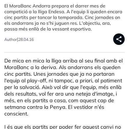
El MoraBanc Andorra prepara el darrer mes de
competició a la lliga Endesa. A l'equip li queden encara
cinc partits per tancar la temporada. Cinc jornades on
els andorrans ja no s'hi juguen res. L'objectiu, ara,
passa més enllà de la vessant esportiva.
share
|
Author
28.04.16
De mica en mica la lliga arriba al seu final amb el
MoraBanc a la deriva. Als andorrans els queden
cinc partits. Unes jornades que ja no portaran
l'equip al play-off, ni tampoc, a priori, al patiment
per la salvació. Això vol dir que l'equip, més enllà
dels resultats, vol fer ara una neteja d'imatge, i
més, en els partits a casa, com aquest cap de
setmana contra la Penya. El vestidor n'és
conscient.
I és que els partits per poder fer aquest canvi no