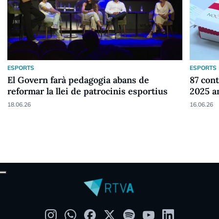
ESPORTS
ESPORTS
El Govern farà pedagogia abans de
87 cont
reformar la llei de patrocinis esportius
2025 a
18.06.26
16.06.26