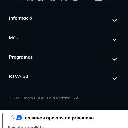
Informació
Més
Programes
RTVA.ad
©
2026
Ràdio i Televisió d’Andorra, S.A.
Les seves opcions de privadesa
Avís de recollida