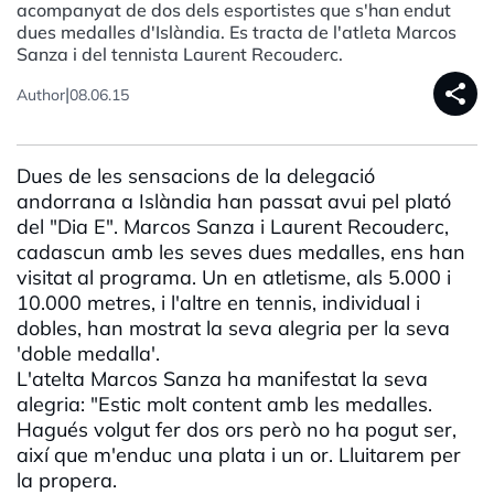
acompanyat de dos dels esportistes que s'han endut
dues medalles d'Islàndia. Es tracta de l'atleta Marcos
Sanza i del tennista Laurent Recouderc.
share
|
Author
08.06.15
Dues de les sensacions de la delegació
andorrana a Islàndia han passat avui pel plató
del "Dia E". Marcos Sanza i Laurent Recouderc,
cadascun amb les seves dues medalles, ens han
visitat al programa. Un en atletisme, als 5.000 i
10.000 metres, i l'altre en tennis, individual i
dobles, han mostrat la seva alegria per la seva
'doble medalla'.
L'atelta Marcos Sanza ha manifestat la seva
alegria: "Estic molt content amb les medalles.
Hagués volgut fer dos ors però no ha pogut ser,
així que m'enduc una plata i un or. Lluitarem per
la propera.