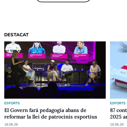
DESTACAT
ESPORTS
ESPORTS
El Govern farà pedagogia abans de
87 cont
reformar la llei de patrocinis esportius
2025 a
18.06.26
16.06.26