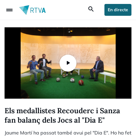
drag_handle
search
En directe
Els medallistes Recouderc i Sanza
fan balanç dels Jocs al "Dia E"
Jaume Martí ha passat també avui pel "Dia E". Ho ha fet