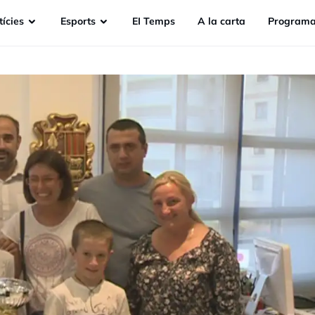
ícies
Esports
EI Temps
A la carta
Programa