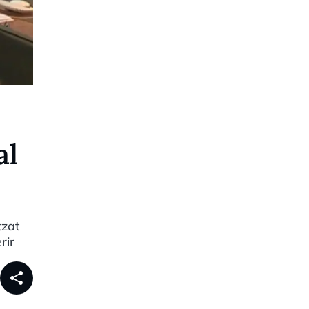
al
tzat
rir
share