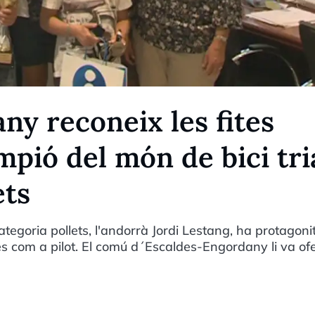
ny reconeix les fites
mpió del món de bici tri
ets
ategoria pollets, l'andorrà Jordi Lestang, ha protagoni
es com a pilot. El comú d´Escaldes-Engordany li va ofe