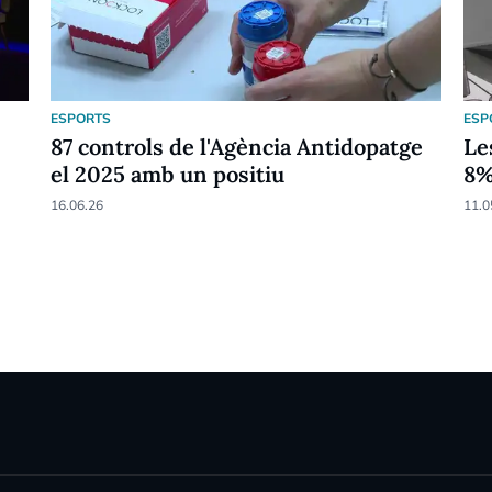
ESPORTS
ESP
87 controls de l'Agència Antidopatge
Le
el 2025 amb un positiu
8
16.06.26
11.0