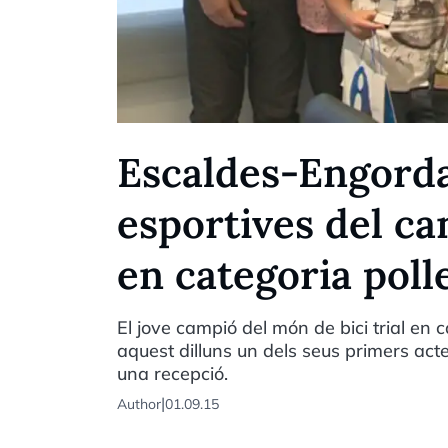
Escaldes-Engorda
esportives del ca
en categoria poll
El jove campió del món de bici trial en c
aquest dilluns un dels seus primers act
una recepció.
|
Author
01.09.15