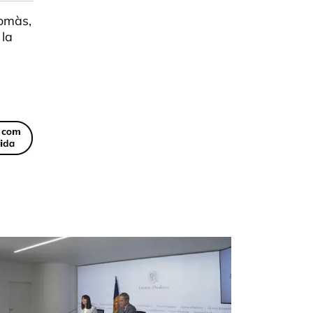
Tomàs,
 la