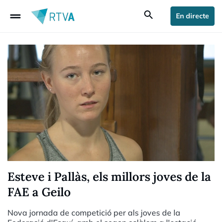
drag_handle
search
En directe
Esteve i Pallàs, els millors joves de la
FAE a Geilo
Nova jornada de competició per als joves de la