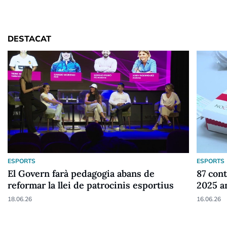
DESTACAT
ESPORTS
ESPORTS
El Govern farà pedagogia abans de
87 cont
reformar la llei de patrocinis esportius
2025 a
18.06.26
16.06.26