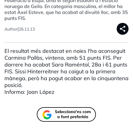
Federació d'Esquí, amb el segon eslàlom a l'estació
noruega de Geilo. En categoria masculina, el millor ha
estat Àxel Esteve, que ha acabat al divuitè lloc, amb 35
punts FIS.
share
|
Author
26.11.13
El resultat més destacat en noies l'ha aconseguit
Carmina Pallàs, vintena, amb 51 punts FIS. Per
darrere ha acabat Sara Raméntol, 28a i 61 punts
FIS. Sissi Hinterreitner ha caigut a la primera
mànega, però ha pogut acabar en la cinquantena
posició.
Informa: Joan López