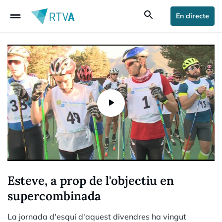
drag_handle
search
En directe
Esteve, a prop de l'objectiu en
supercombinada
La jornada d'esquí d'aquest divendres ha vingut