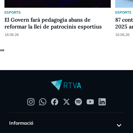
ESPORTS
ESPORTS
El Govern farà pedagogia abans de
87 cont
reformar la llei de patrocinis esportius
2025 a
18.06.26
16.06.26
Informació