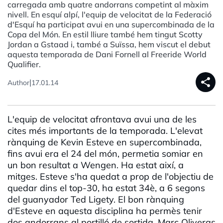
carregada amb quatre andorrans competint al màxim
nivell. En esquí alpí, l'equip de velocitat de la Federació
d'Esquí ha participat avui en una supercombinada de la
Copa del Món. En estil lliure també hem tingut Scotty
Jordan a Gstaad i, també a Suïssa, hem viscut el debut
aquesta temporada de Dani Fornell al Freeride World
Qualifier.
share
|
Author
17.01.14
L'equip de velocitat afrontava avui una de les
cites més importants de la temporada. L'elevat
rànquing de Kevin Esteve en supercombinada,
fins avui era el 24 del món, permetia somiar en
un bon resultat a Wengen. Ha estat així, a
mitges. Esteve s'ha quedat a prop de l'objectiu de
quedar dins el top-30, ha estat 34è, a 6 segons
del guanyador Ted Ligety. El bon rànquing
d'Esteve en aquesta disciplina ha permès tenir
dos andorrans al portilló de sortida. Marc Oliveras