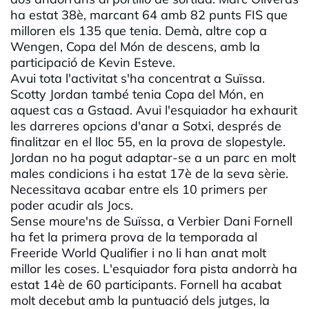
ha estat 38è, marcant 64 amb 82 punts FIS que
milloren els 135 que tenia. Demà, altre cop a
Wengen, Copa del Món de descens, amb la
participació de Kevin Esteve.
Avui tota l'activitat s'ha concentrat a Suïssa.
Scotty Jordan també tenia Copa del Món, en
aquest cas a Gstaad. Avui l'esquiador ha exhaurit
les darreres opcions d'anar a Sotxi, després de
finalitzar en el lloc 55, en la prova de slopestyle.
Jordan no ha pogut adaptar-se a un parc en molt
males condicions i ha estat 17è de la seva sèrie.
Necessitava acabar entre els 10 primers per
poder acudir als Jocs.
Sense moure'ns de Suïssa, a Verbier Dani Fornell
ha fet la primera prova de la temporada al
Freeride World Qualifier i no li han anat molt
millor les coses. L'esquiador fora pista andorrà ha
estat 14è de 60 participants. Fornell ha acabat
molt decebut amb la puntuació dels jutges, la