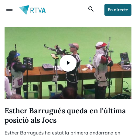
drag_handle
search
En directe
Esther Barrugués queda en l'última
posició als Jocs
Esther Barrugués ha estat la primera andorrana en