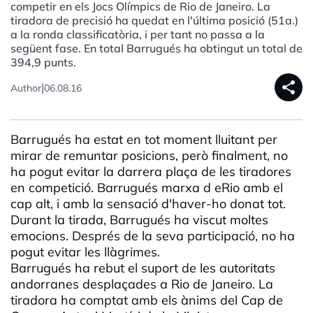
competir en els Jocs Olímpics de Rio de Janeiro. La
tiradora de precisió ha quedat en l'última posició (51a.)
a la ronda classificatòria, i per tant no passa a la
següent fase. En total Barrugués ha obtingut un total de
394,9 punts.
share
|
Author
06.08.16
Barrugués ha estat en tot moment lluitant per
mirar de remuntar posicions, però finalment, no
ha pogut evitar la darrera plaça de les tiradores
en competició. Barrugués marxa d eRio amb el
cap alt, i amb la sensació d'haver-ho donat tot.
Durant la tirada, Barrugués ha viscut moltes
emocions. Després de la seva participació, no ha
pogut evitar les llàgrimes.
Barrugués ha rebut el suport de les autoritats
andorranes desplaçades a Rio de Janeiro. La
tiradora ha comptat amb els ànims del Cap de