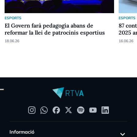
ESPORTS
ESPORTS
El Govern farà pedagogia abans de
87 cont
reformar la llei de patrocinis esportius
2025 a
18.06.26
16.06.26
Informació