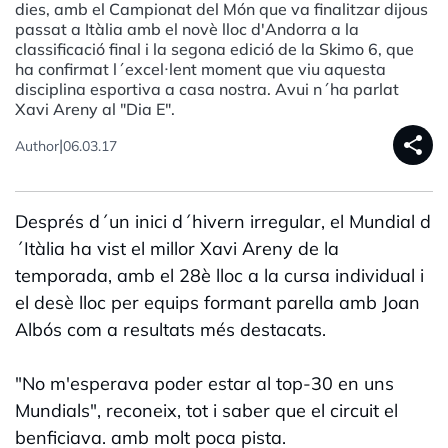
dies, amb el Campionat del Món que va finalitzar dijous
passat a Itàlia amb el novè lloc d'Andorra a la
classificació final i la segona edició de la Skimo 6, que
ha confirmat l´excel·lent moment que viu aquesta
disciplina esportiva a casa nostra. Avui n´ha parlat
Xavi Areny al "Dia E".
share
|
Author
06.03.17
Després d´un inici d´hivern irregular, el Mundial d
´Itàlia ha vist el millor Xavi Areny de la
temporada, amb el 28è lloc a la cursa individual i
el desè lloc per equips formant parella amb Joan
Albós com a resultats més destacats.
"No m'esperava poder estar al top-30 en uns
Mundials", reconeix, tot i saber que el circuit el
benficiava. amb molt poca pista.