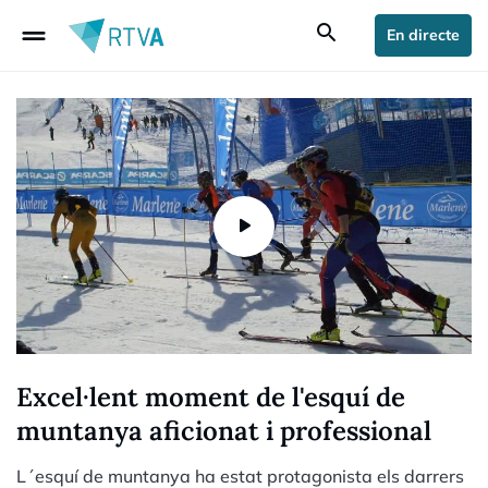
drag_handle
search
En directe
Excel·lent moment de l'esquí de
muntanya aficionat i professional
L´esquí de muntanya ha estat protagonista els darrers