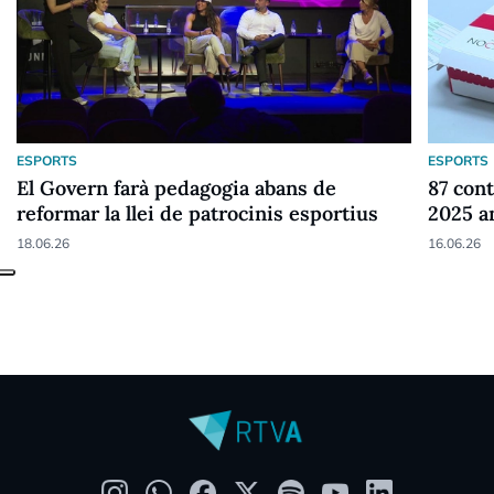
ESPORTS
ESPORTS
El Govern farà pedagogia abans de
87 cont
reformar la llei de patrocinis esportius
2025 a
18.06.26
16.06.26