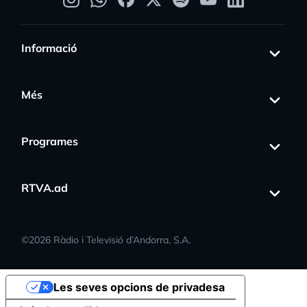
Informació
Més
Programes
RTVA.ad
©
2026
Ràdio i Televisió d’Andorra, S.A.
Les seves opcions de privadesa