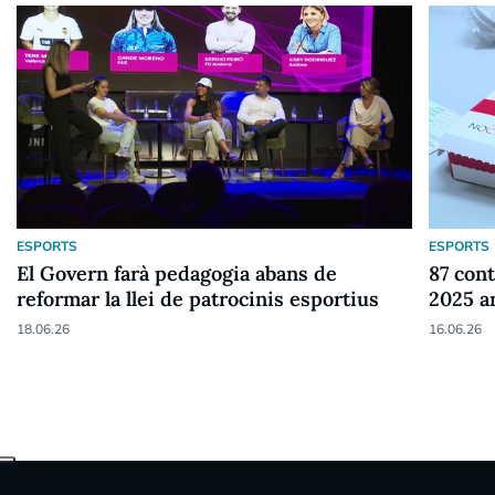
ESPORTS
ESPORTS
El Govern farà pedagogia abans de
87 cont
reformar la llei de patrocinis esportius
2025 a
18.06.26
16.06.26