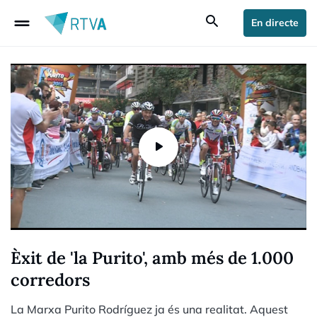
drag_handle
search
En directe
Èxit de 'la Purito', amb més de 1.000
corredors
La Marxa Purito Rodríguez ja és una realitat. Aquest