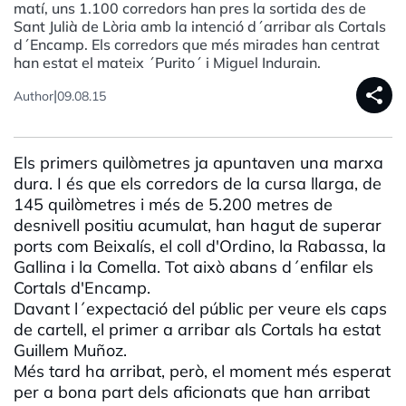
matí, uns 1.100 corredors han pres la sortida des de
Sant Julià de Lòria amb la intenció d´arribar als Cortals
d´Encamp. Els corredors que més mirades han centrat
han estat el mateix ´Purito´ i Miguel Indurain.
share
|
Author
09.08.15
Els primers quilòmetres ja apuntaven una marxa
dura. I és que els corredors de la cursa llarga, de
145 quilòmetres i més de 5.200 metres de
desnivell positiu acumulat, han hagut de superar
ports com Beixalís, el coll d'Ordino, la Rabassa, la
Gallina i la Comella. Tot això abans d´enfilar els
Cortals d'Encamp.
Davant l´expectació del públic per veure els caps
de cartell, el primer a arribar als Cortals ha estat
Guillem Muñoz.
Més tard ha arribat, però, el moment més esperat
per a bona part dels aficionats que han arribat