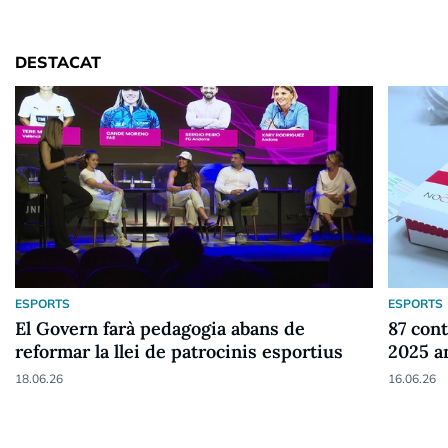
DESTACAT
ESPORTS
ESPORTS
El Govern farà pedagogia abans de
87 cont
reformar la llei de patrocinis esportius
2025 a
18.06.26
16.06.26