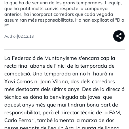
la que ha de ser una de les grans temporades. L'equip,
que ha patit molts canvis respecte la campanya
anterior, ha incorporat corredors que cada vegada
assumiran més responsabilitats. Ho han explicat al "Dia
E".
share
|
Author
02.12.13
La Federació de Muntanyisme s'encara cap la
recta final abans de l'inici de la temporada de
competició. Una temporada on no hi haurà ni
Xavi Comas ni Joan Vilana, dos dels corredors
més destacats dels últims anys. Des de la direcció
tècnica es dóna la benvinguda als joves, que
aquest anys més que mai tindran bona part de
responsabilitat, però el director tècnic de la FAM,
Carlo Ferrari, també lamenta la marxa de dos
pesos pesants de l'equip.Ara, la punta de llança