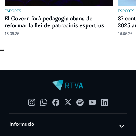
ESPORTS
ESPORTS
El Govern farà pedagogia abans de
87 cont
reformar la llei de patrocinis esportius
2025 a
18.06.26
16.06.26
Informació