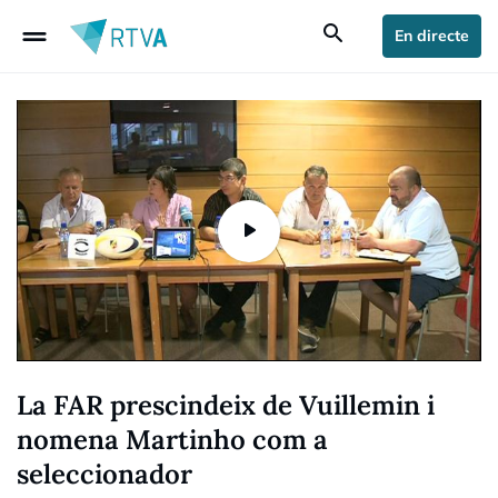
drag_handle
search
En directe
La FAR prescindeix de Vuillemin i
nomena Martinho com a
seleccionador