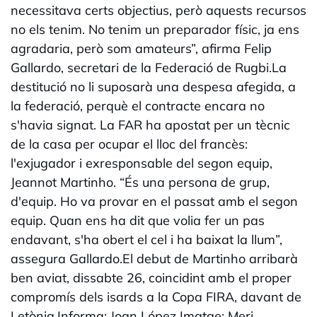
necessitava certs objectius, però aquests recursos
no els tenim. No tenim un preparador físic, ja ens
agradaria, però som amateurs”, afirma Felip
Gallardo, secretari de la Federació de Rugbi.La
destitució no li suposarà una despesa afegida, a
la federació, perquè el contracte encara no
s'havia signat. La FAR ha apostat per un tècnic
de la casa per ocupar el lloc del francès:
l'exjugador i exresponsable del segon equip,
Jeannot Martinho. “És una persona de grup,
d'equip. Ho va provar en el passat amb el segon
equip. Quan ens ha dit que volia fer un pas
endavant, s'ha obert el cel i ha baixat la llum”,
assegura Gallardo.El debut de Martinho arribarà
ben aviat, dissabte 26, coincidint amb el proper
compromís dels isards a la Copa FIRA, davant de
Letònia.Informa: Joan López Imatge: Meri