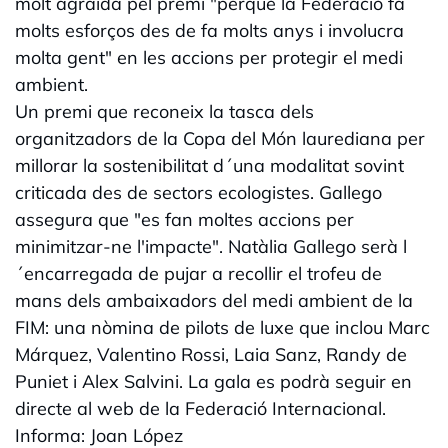
molt agraïda pel premi "perquè la Federació fa
molts esforços des de fa molts anys i involucra
molta gent" en les accions per protegir el medi
ambient.
Un premi que reconeix la tasca dels
organitzadors de la Copa del Món laurediana per
millorar la sostenibilitat d´una modalitat sovint
criticada des de sectors ecologistes. Gallego
assegura que "es fan moltes accions per
minimitzar-ne l'impacte". Natàlia Gallego serà l
´encarregada de pujar a recollir el trofeu de
mans dels ambaixadors del medi ambient de la
FIM: una nòmina de pilots de luxe que inclou Marc
Márquez, Valentino Rossi, Laia Sanz, Randy de
Puniet i Alex Salvini. La gala es podrà seguir en
directe al web de la Federació Internacional.
Informa: Joan López