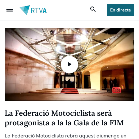
drag_handle
search
En directe
La Federació Motociclista serà
protagonista a la la Gala de la FIM
La Federació Motociclista rebrà aquest diumenge un