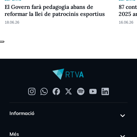
El Govern farà pedagogia abans de
87 cont
reformar la llei de patrocinis esportius
2025 a
18.06.26
16.06.26
Informació
Més